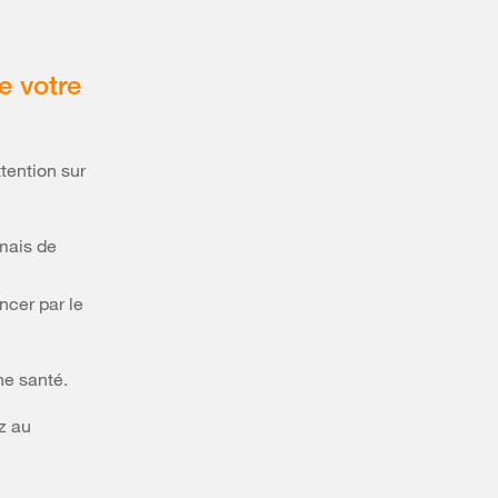
e votre
tention sur
amais de
cer par le
e santé.
z au