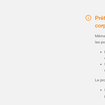
Prê
cor
Même s
les po
Le pr