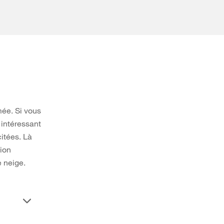
mée. Si vous
t intéressant
citées. Là
tion
e neige.