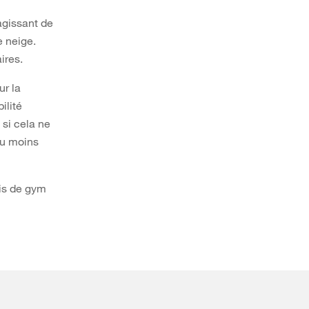
agissant de
e neige.
ires.
ur la
ilité
 si cela ne
au moins
is de gym