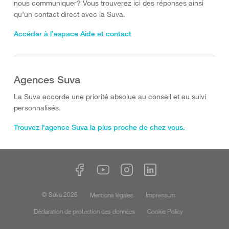
nous communiquer? Vous trouverez ici des réponses ainsi
qu’un contact direct avec la Suva.
Accéder à l’espace Aide et contact
Agences Suva
La Suva accorde une priorité absolue au conseil et au suivi
personnalisés.
Trouvez l'agence Suva la plus proche de chez vous.
© Suva 2026
Mentions légales
Impressum
Déclaration de protection des données
Cookie Policy