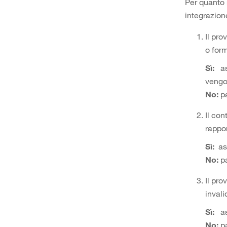
Per quanto 
integrazion
Il pro
o form
Sì:
as
vengo
No:
p
Il con
rappor
Sì:
as
No:
p
Il pro
invali
Sì:
a
No:
p