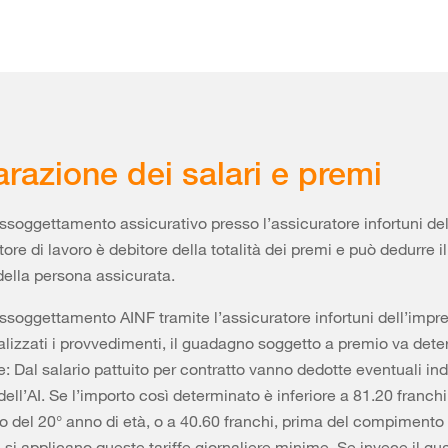
arazione dei salari e premi
assoggettamento assicurativo presso l’assicuratore infortuni del
atore di lavoro è debitore della totalità dei premi e può dedurre 
 della persona assicurata.
assoggettamento AINF tramite l’assicuratore infortuni dell’impre
lizzati i provvedimenti, il guadagno soggetto a premio va det
 Dal salario pattuito per contratto vanno dedotte eventuali in
dell’AI. Se l’importo così determinato è inferiore a 81.20 franchi
del 20° anno di età, o a 40.60 franchi, prima del compimento 
, si applicano queste tariffe giornaliere minime. Se invece il g