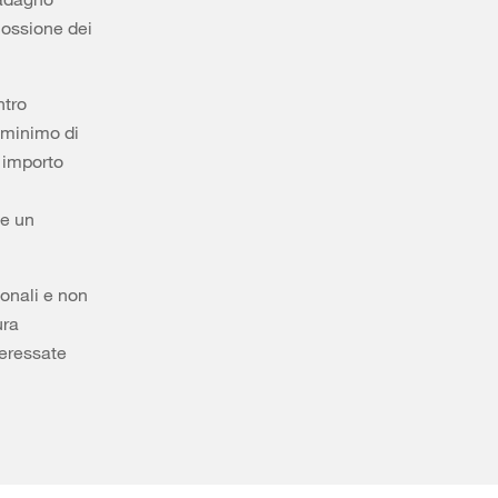
scossione dei
ntro
 minimo di
o importo
ue un
ionali e non
ura
teressate