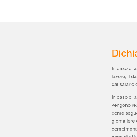
Dichi
In caso di 
lavoro, il d
dal salario
In caso di 
vengono rea
come segue:
giornaliere 
compimento 
anno di età