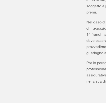
soggetto a p
premi.
Nel caso di
d’integrazi
14 franchi a
deve essere 
provvedimen
guadagno su
Per le perso
professional
assicurativ
nella sua di