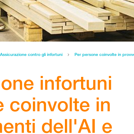
Assicurazione contro gli infortuni
Per persone coinvolte in provve
one infortuni
 coinvolte in
nti dell'AI e