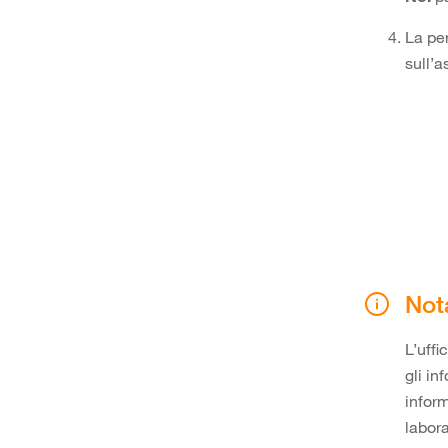
La per
sull’a
Not
L’uffi
gli in
infor
labora