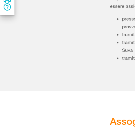
essere assic
presso
provv
tramit
tramit
Suva
tramit
Assog