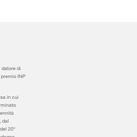
 datore di
il premio INP
sa in cui
erminato
dennità
, dal
del 20°
uadagno