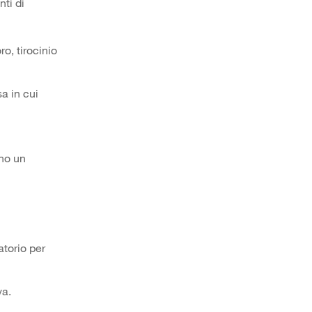
ti di
ro, tirocinio
a in cui
ano un
atorio per
va.