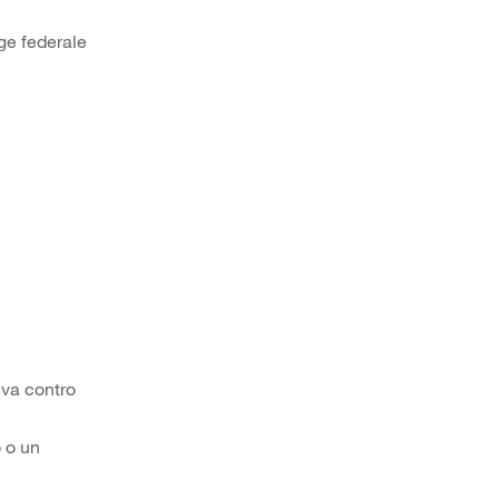
gge federale
iva contro
 o un