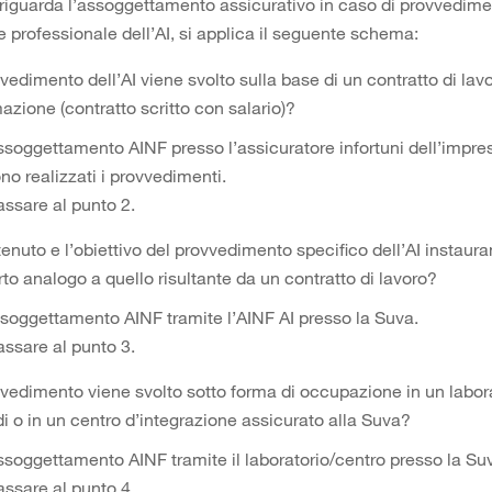
riguarda l’assoggettamento assicurativo in caso di provvedimen
e professionale dell’AI, si applica il seguente schema:
vvedimento dell’AI viene svolto sulla base di un contratto di lavo
azione (contratto scritto con salario)?
soggettamento AINF presso l’assicuratore infortuni dell’impres
no realizzati i provvedimenti.
assare al punto 2.
tenuto e l’obiettivo del provvedimento specifico dell’AI instaur
to analogo a quello risultante da un contratto di lavoro?
soggettamento AINF tramite l’AINF AI presso la Suva.
assare al punto 3.
vvedimento viene svolto sotto forma di occupazione in un labor
di o in un centro d’integrazione assicurato alla Suva?
ssoggettamento AINF tramite il laboratorio/centro presso la Su
assare al punto 4.