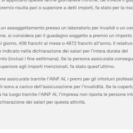
remio risulta pari o superiore a detti importi, fa stato per la ri
 un assoggettamento presso un laboratorio per invalidi o un ce
one, si considera per il guadagno soggetto a premio un importo
l giorno, 406 franchi al mese o 4872 franchi all’anno. Il relativ
indicato nella dichiarazione dei salari per l’intera durata del
to (inclusi i fine settimana). Se la persona assicurata conseg
periore agli importi menzionati, fa stato quest’ultimo.
ne assicurate tramite l’AINF AI, i premi per gli infortuni profess
i sono a carico dell’assicurazione per l’invalidità. Se la copert
a ha luogo tramite l’AINF AI, l’impresa non riporta le persone in
chiarazione dei salari per questa attività.