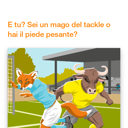
E tu? Sei un mago del tackle o
hai il piede pesante?