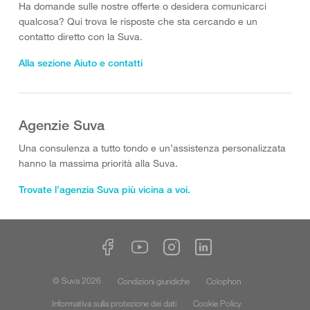
Ha domande sulle nostre offerte o desidera comunicarci
qualcosa? Qui trova le risposte che sta cercando e un
contatto diretto con la Suva.
Alla sezione Aiuto e contatti
Agenzie Suva
Una consulenza a tutto tondo e un’assistenza personalizzata
hanno la massima priorità alla Suva.
Trovate l’agenzia Suva più vicina a voi.
© Suva 2026
Condizioni giuridiche
Colophon
Informativa sulla protezione dei dati
Cookie Policy