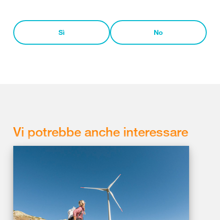
Sì
No
Vi potrebbe anche interessare