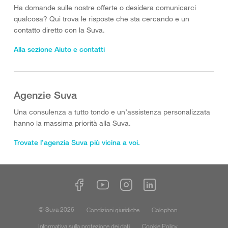
Ha domande sulle nostre offerte o desidera comunicarci
qualcosa? Qui trova le risposte che sta cercando e un
contatto diretto con la Suva.
Alla sezione Aiuto e contatti
Agenzie Suva
Una consulenza a tutto tondo e un’assistenza personalizzata
hanno la massima priorità alla Suva.
Trovate l’agenzia Suva più vicina a voi.
© Suva 2026
Condizioni giuridiche
Colophon
Informativa sulla protezione dei dati
Cookie Policy