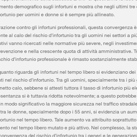
ento demografico sugli infortuni e mostra che negli ultimi tre 
nfortunio per uomini e donne si è sempre più allineato.
razione contro gli infortuni professionali, questa convergenza 
te al calo del rischio d’infortunio tra gli uomini nei settori a pi
otivi vanno ricercati nelle normative più severe, negli investimen
revenzione e nella crescente quota di attività amministrative. T
ischio d’infortunio professionale è rimasto sostanzialmente stab
uanto riguarda gli infortuni nel tempo libero si evidenziano dei
nel rischio d’infortunio. Tra gli uomini, specialmente tra i più 
etto calo, sebbene si attesti tuttora il tasso di infortunio più e
sentanza si è tuttavia ridotta notevolmente; a questo potrebbe
in modo significativo la maggiore sicurezza nel traffico stradale
ra le donne, specialmente dopo i 55 anni, si evidenzia un aum
fortunio nel tempo libero. Tale aumento va attribuito soprattutto
to nel tempo libero mutato e più attivo. Nel complesso, la sta
convergenza del rischio d’infortunio tra i generi e le generazion