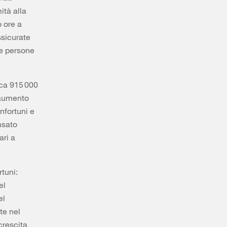
ità alla
o ore a
ssicurate
le persone
rca 915 000
e aumento
nfortuni e
nsato
ari a
rtuni:
el
el
te nel
crescita