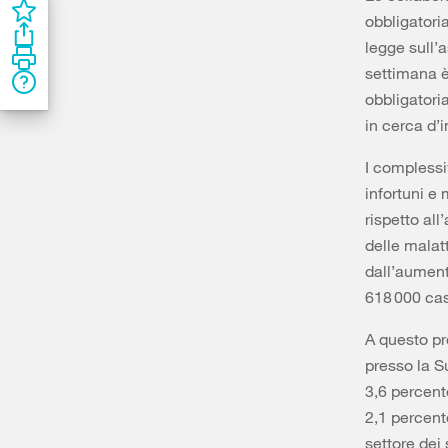
obbligatoria
legge sull’a
settimana è
obbligatori
in cerca d’
I complessi
infortuni e
rispetto all
delle malat
dall’aument
618 000 cas
A questo pro
presso la Su
3,6 percent
2,1 percento
settore dei 