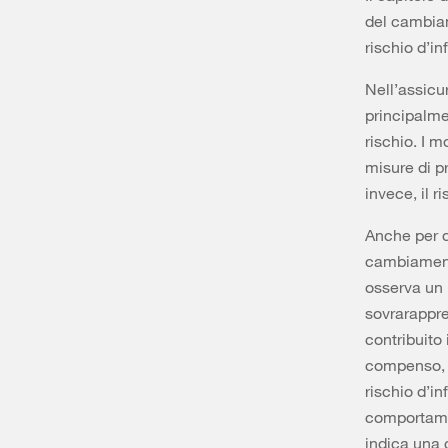
del cambiam
rischio d’i
Nell’assicu
principalmen
rischio. I m
misure di p
invece, il r
Anche per q
cambiamenti 
osserva un n
sovrarappre
contribuito 
compenso, t
rischio d’in
comportamen
indica una 