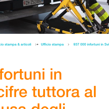
cio stampa & articoli
Ufficio stampa
fortuni in
ifre tuttora al
ausa degli