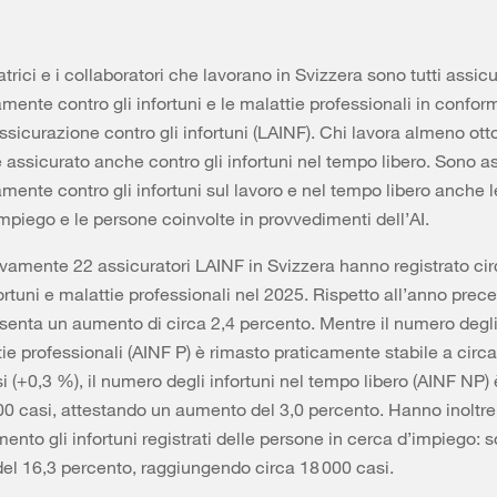
trici e i collaboratori che lavorano in Svizzera sono tutti assicu
mente contro gli infortuni e le malattie professionali in conform
ssicurazione contro gli infortuni (LAINF). Chi lavora almeno ott
 assicurato anche contro gli infortuni nel tempo libero. Sono a
amente contro gli infortuni sul lavoro e nel tempo libero anche 
impiego e le persone coinvolte in provvedimenti dell’AI.
vamente 22 assicuratori LAINF in Svizzera hanno registrato ci
ortuni e malattie professionali nel 2025. Rispetto all’anno prece
esenta un aumento di circa 2,4 percento. Mentre il numero degli 
tie professionali (AINF P) è rimasto praticamente stabile a circa
 (+0,3 %), il numero degli infortuni nel tempo libero (AINF NP) è
00 casi, attestando un aumento del 3,0 percento. Hanno inoltr
mento gli infortuni registrati delle persone in cerca d’impiego: 
el 16,3 percento, raggiungendo circa 18 000 casi.