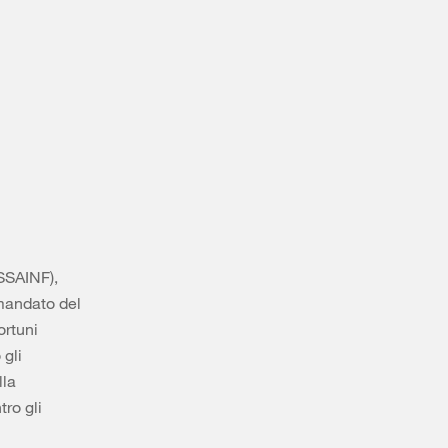
(SSAINF),
 mandato del
ortuni
 gli
lla
ro gli