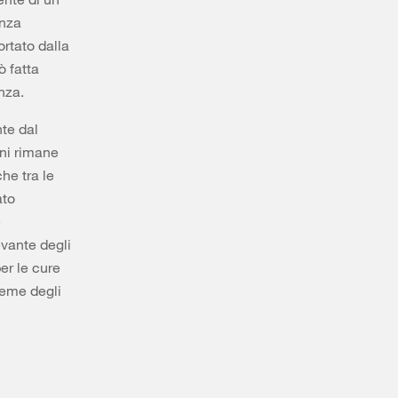
enza
ortato dalla
ò fatta
enza.
nte dal
nni rimane
che tra le
ato
e
evante degli
er le cure
ieme degli