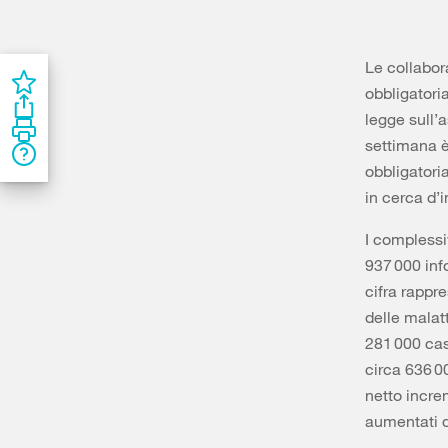
Le collabora
obbligatoria
legge sull’a
settimana è
obbligatori
in cerca d’
I complessi
937 000 inf
cifra rappr
delle malat
281 000 casi
circa 636 0
netto incre
aumentati d