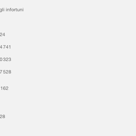
li infortuni
024
4 741
0 323
7 528
 162
728