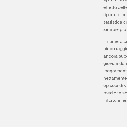
effetto dell
riportato ne
statistica c
sempre più 
Il numero d
picco raggi
ancora super
giovani donn
leggermente
nettamente i
episodi di v
mediche son
infortuni ne