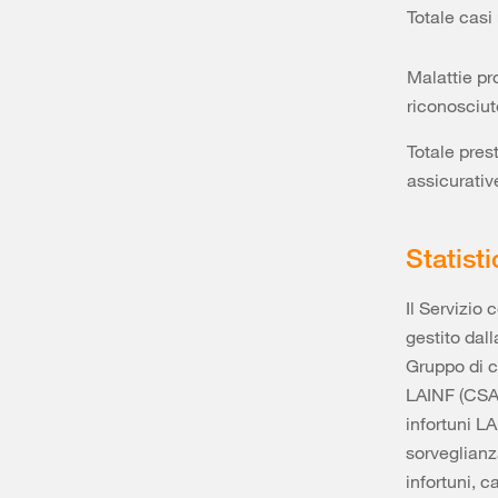
Totale casi
Malattie pr
riconosciut
Totale pres
assicurativ
Statisti
Il Servizio 
gestito dal
Gruppo di c
LAINF (CSAIN
infortuni LA
sorveglianz
infortuni, 