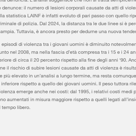
e denunce: il numero di lesioni corporali causate da atti di viol
lla statistica LAINF è infatti evoluto di pari passo con quello rip
riminale di polizia. Dal 2024, la distanza tra le due linee si è per
ampia. Tuttavia, è ancora presto per dedurne una nuova tend
i episodi di violenza tra i giovani uomini è diminuito notevolme
unto nel 2008, ma nella fascia d’età compresa tra i 15 e i 24 a
iore di circa il 20 percento rispetto alla fine degli anni ‘90. An
e il rischio di subire lesioni causate da atti di violenza è risult
 più elevato in un’analisi a lungo termine, ma resta comunqu
nferiore rispetto a quello dei giovani uomini. Il peso tuttora ril
iolenza emerge anche nei costi: dal 1995, i relativi costi medi p
o aumentati in misura maggiore rispetto a quelli legati all’ins
l tempo libero.