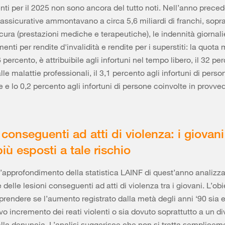
enti per il 2025 non sono ancora del tutto noti. Nell’anno preced
 assicurative ammontavano a circa 5,6 miliardi di franchi, sopra
cura (prestazioni mediche e terapeutiche), le indennità giornalie
nti per rendite d'invalidità e rendite per i superstiti: la quota
6 percento, è attribuibile agli infortuni nel tempo libero, il 32 pe
alle malattie professionali, il 3,1 percento agli infortuni di perso
 e lo 0,2 percento agli infortuni di persone coinvolte in provve
 conseguenti ad atti di violenza: i giovan
più esposti a tale rischio
 d’approfondimento della statistica LAINF di quest’anno analizz
 delle lesioni conseguenti ad atti di violenza tra i giovani. L’obi
endere se l’aumento registrato dalla metà degli anni ‘90 sia 
ivo incremento dei reati violenti o sia dovuto soprattutto a un d
lla denuncia. L’analisi suggerisce che non si tratta semplicem