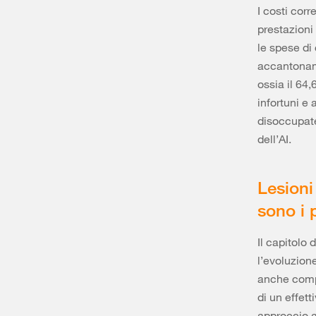
I costi corr
prestazioni
le spese di 
accantoname
ossia il 64,
infortuni e 
disoccupate
dell’AI.
Lesioni
sono i 
Il capitolo
l’evoluzione
anche compr
di un effett
approccio a