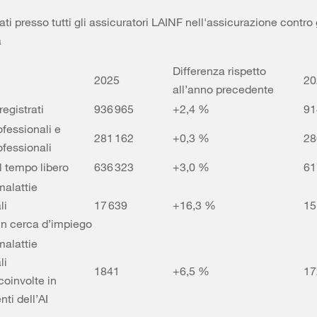
ati presso tutti gli assicuratori LAINF nell'assicurazione contro g
a
Differenza rispetto
2025
2
all’anno precedente
registrati
936 965
+2,4 %
91
ofessionali e
281 162
+0,3 %
28
ofessionali
el tempo libero
636 323
+3,0 %
61
malattie
li
17 639
+16,3 %
15
in cerca d’impiego
malattie
li
1841
+6,5 %
1
coinvolte in
ti dell’AI