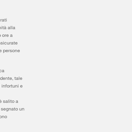
rati
ità alla
o ore a
ssicurate
le persone
rca
dente, tale
infortuni e
 salito a
e segnato un
sono