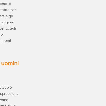
ente le
ttutto per
re e gli
 maggiore,
rcento agli
ne
dimenti
i uomini
a
ettivo è
espressione
iverso
ente di un