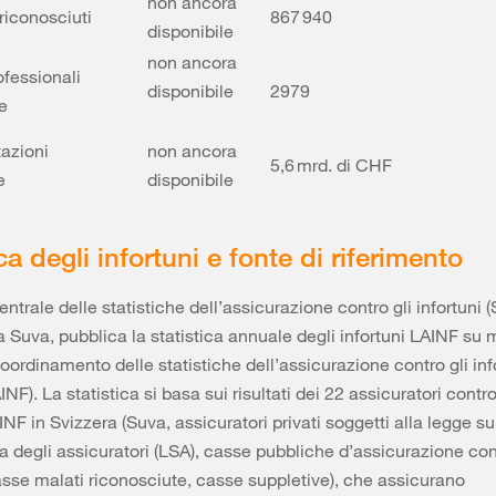
non ancora
 riconosciuti
867 940
disponibile
non ancora
ofessionali
disponibile
2979
e
tazioni
non ancora
5,6 mrd. di CHF
e
disponibile
ca degli infortuni e fonte di riferimento
centrale delle statistiche dell’assicurazione contro gli infortuni 
la Suva, pubblica la statistica annuale degli infortuni LAINF su
oordinamento delle statistiche dell’assicurazione contro gli inf
F). La statistica si basa sui risultati dei 22 assicuratori contro
INF in Svizzera (Suva, assicuratori privati soggetti alla legge su
a degli assicuratori (LSA), casse pubbliche d’assicurazione cont
casse malati riconosciute, casse suppletive), che assicurano