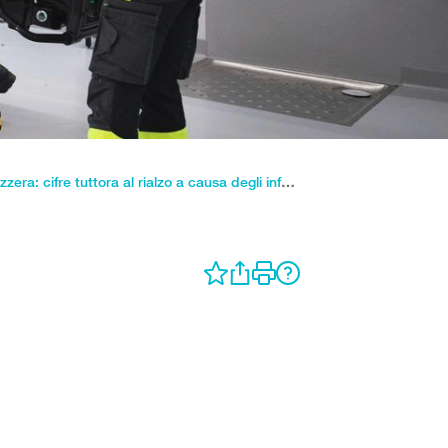
937 000 infortuni in Svizzera: cifre tuttora al rialzo a causa degli infortuni nel tempo libero