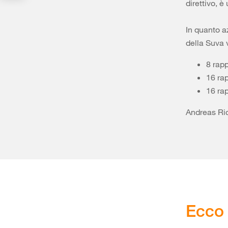
direttivo, 
In quanto a
della Suva v
8 rap
16 rap
16 rap
Andreas Ric
Ecco 