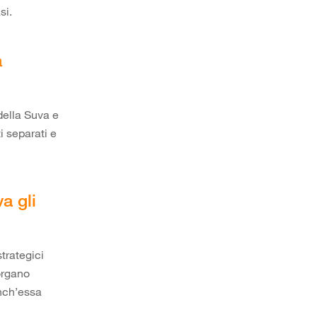
si.
a
della Suva e
ti separati e
a gli
trategici
organo
Anch’essa