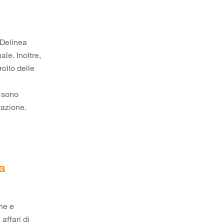
 Delinea
ale. Inoltre,
ollo delle
i sono
razione.
a
ne e
affari di