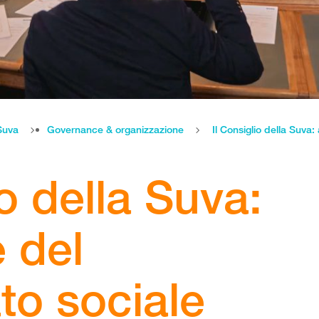
Suva
Governance & organizzazione
Il Consiglio della Suva:
io della Suva:
 del
to sociale​