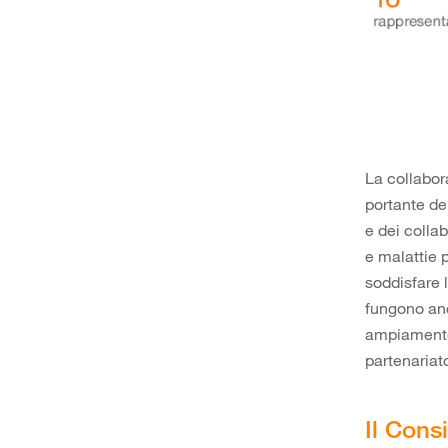
La collabora
portante de
e dei collab
e malattie 
soddisfare 
fungono anc
ampiamente 
partenariat
Il Cons