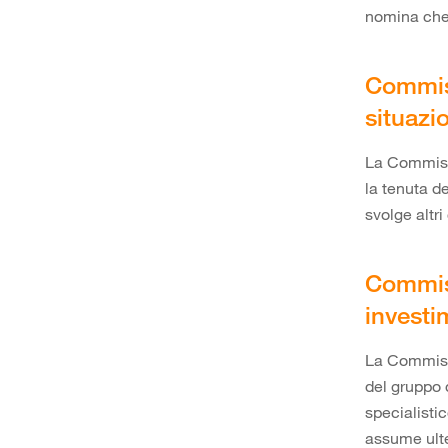
nomina che i
Commiss
situazi
La Commissi
la tenuta de
svolge altr
Commiss
investi
La Commissi
del gruppo 
specialisti
assume ulte