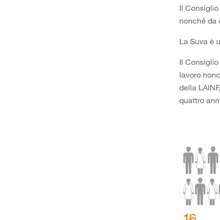
Il Consiglio
nonché da 
La Suva è u
Il Consiglio
lavoro nonc
della LAINF
quattro ann