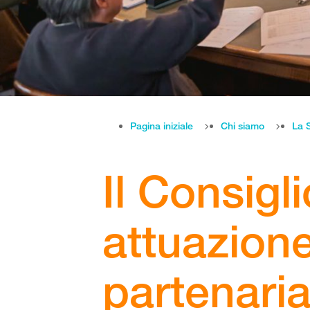
Pagina iniziale
Chi siamo
La 
Il Consigl
attuazione
partenaria