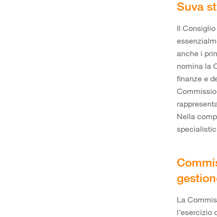
Suva st
Il Consigli
essenzialmen
anche i prin
nomina la C
finanze e d
Commissione
rappresenta
Nella compo
specialisti
Commiss
gestion
La Commissi
l’esercizio 