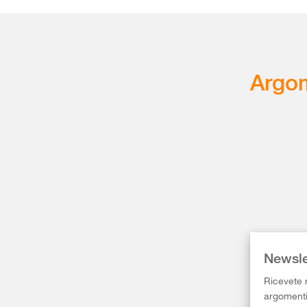
Argom
Newsle
Ricevete r
argomenti 