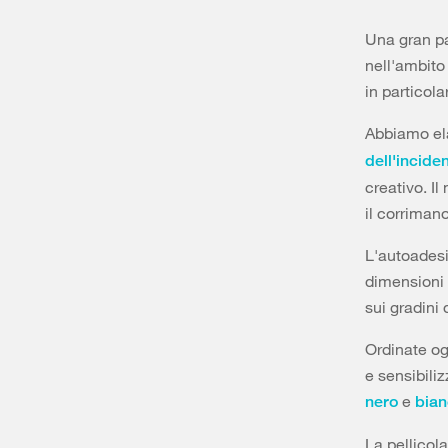
Una gran pa
nell'ambito
in particola
Abbiamo ela
dell'incide
creativo. I
il corrimano
L'autoadesi
dimensioni 
sui gradini 
Ordinate og
e sensibiliz
e
nero
bia
La pellicol