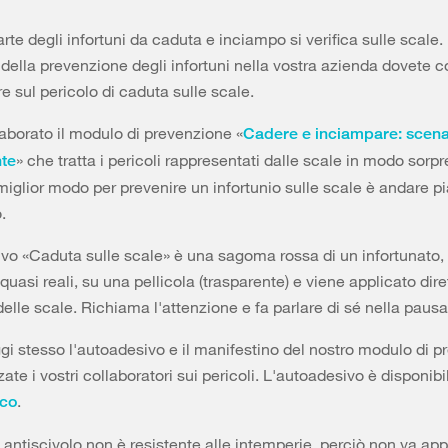
rte degli infortuni da caduta e inciampo si verifica sulle scale.
 della prevenzione degli infortuni nella vostra azienda dovete c
re sul pericolo di caduta sulle scale.
borato il modulo di prevenzione «
Cadere e inciampare: scen
» che tratta i pericoli rappresentati dalle scale in modo sorp
nte
l miglior modo per prevenire un infortunio sulle scale è andare p
.
vo «Caduta sulle scale» è una sagoma rossa di un infortunato, 
quasi reali, su una pellicola (trasparente) e viene applicato di
delle scale. Richiama l'attenzione e fa parlare di sé nella pausa
gi stesso l'autoadesivo e il manifestino del nostro modulo di 
zate i vostri collaboratori sui pericoli. L'autoadesivo è disponib
.
nco
a antiscivolo non è resistente alle intemperie, perciò non va app