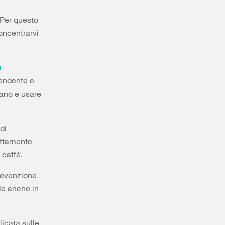
 Per questo
oncentrarvi
a
rendente e
iano e usare
di
rettamente
 caffè.
prevenzione
ile anche in
licata sulle