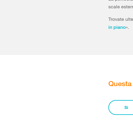
scale ester
Trovate ulte
».
in piano
Questa 
Sì