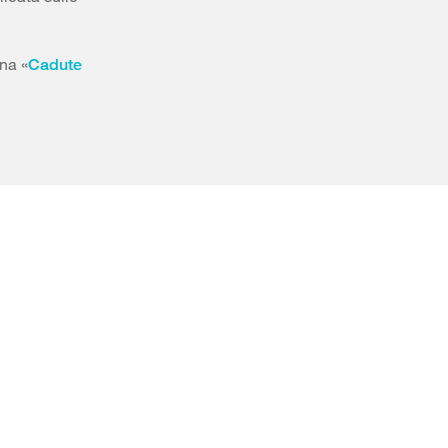
ina «
Cadute