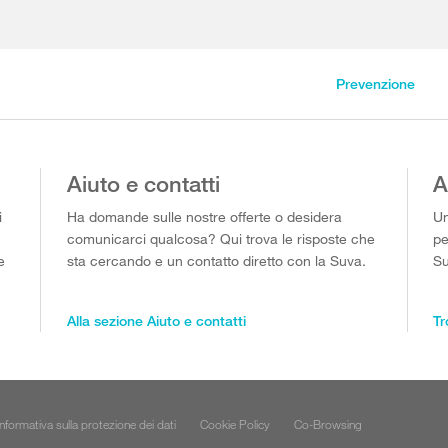
Prevenzione
Aiuto e contatti
A
i
Ha domande sulle nostre offerte o desidera
Un
comunicarci qualcosa? Qui trova le risposte che
pe
e
sta cercando e un contatto diretto con la Suva.
Su
Alla sezione Aiuto e contatti
Tr
Informativa sulla protezione dei dati
Cookie Policy
Co-Browsing