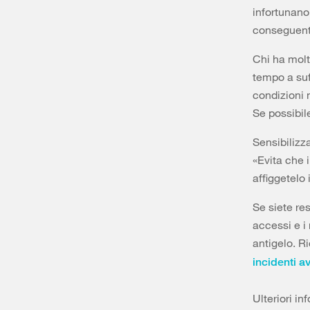
infortunano
conseguenti
Chi ha molta
tempo a suf
condizioni 
Se possibil
Sensibilizza
«Evita che i
affiggetelo 
Se siete re
accessi e i
antigelo. Ri
incidenti a
Ulteriori in