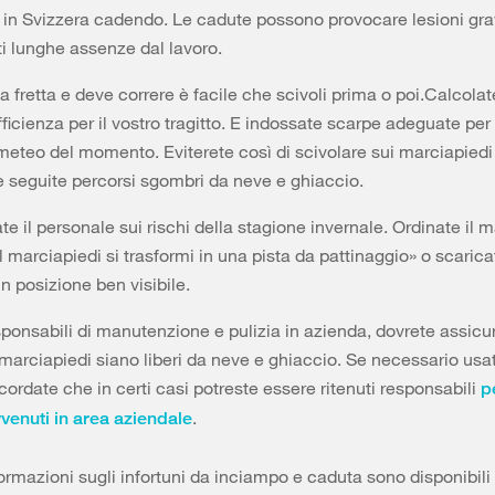
 in Svizzera cadendo. Le cadute possono provocare lesioni gra
 lunghe assenze dal lavoro.
 fretta e deve correre è facile che scivoli prima o poi.Calcolat
ficienza per il vostro tragitto. E indossate scarpe adeguate per 
meteo del momento. Eviterete così di scivolare sui marciapiedi 
e seguite percorsi sgombri da neve e ghiaccio.
te il personale sui rischi della stagione invernale. Ordinate il 
l marciapiedi si trasformi in una pista da pattinaggio» o scarica
in posizione ben visibile.
sponsabili di manutenzione e pulizia in azienda, dovrete assicur
 marciapiedi siano liberi da neve e ghiaccio. Se necessario usat
cordate che in certi casi potreste essere ritenuti responsabili
p
.
vvenuti in area aziendale
formazioni sugli infortuni da inciampo e caduta sono disponibili 