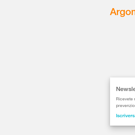
Argom
Newsle
Ricevete r
prevenzion
Iscrivers