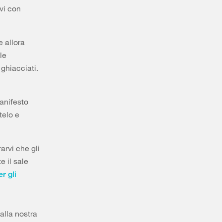
vi con
e allora
le
ghiacciati.
manifesto
telo e
arvi che gli
e il sale
er gli
alla nostra