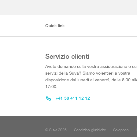
Quick link
Servizio clienti
Avete domande sulla vostra assicurazione o su
servizi della Suva? Siamo volentieri a vostra
disposizione dal lunedì al venerdì, dalle 8:00 all
17:00.
+41 58 411 12 12
© Suva 2026
Condizioni giuridiche
Colophon