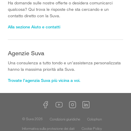
Ha domande sulle nostre offerte o desidera comunicarci
qualcosa? Qui trova le risposte che sta cercando e un
contatto diretto con la Suva.
Alla sezione Aiuto e contatti
Agenzie Suva
Una consulenza a tutto tondo e un’assistenza personalizzata
hanno la massima priorità alla Suva.
Trovate l’agenzia Suva più vicina a voi.
© Suva 2026
Condizioni giuridiche
Colophon
Informativa sulla protezione dei dati
Cookie Policy