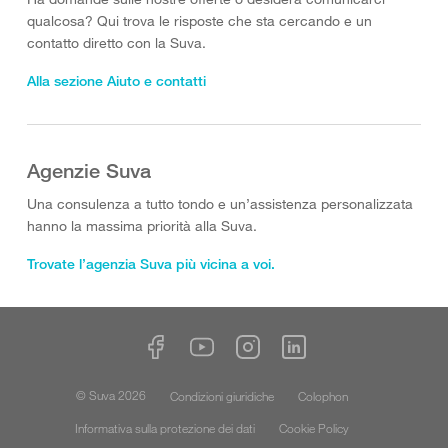
qualcosa? Qui trova le risposte che sta cercando e un
contatto diretto con la Suva.
Alla sezione Aiuto e contatti
Agenzie Suva
Una consulenza a tutto tondo e un’assistenza personalizzata
hanno la massima priorità alla Suva.
Trovate l’agenzia Suva più vicina a voi.
© Suva 2026
Condizioni giuridiche
Colophon
Informativa sulla protezione dei dati
Cookie Policy