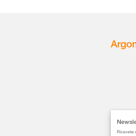
Argom
Newsle
Ricevete r