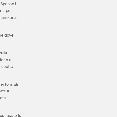
 Spesso i
nti per
entano una
ere dove
corda
ione di
rispetto
nei formati
te il
ata.
da, usate la