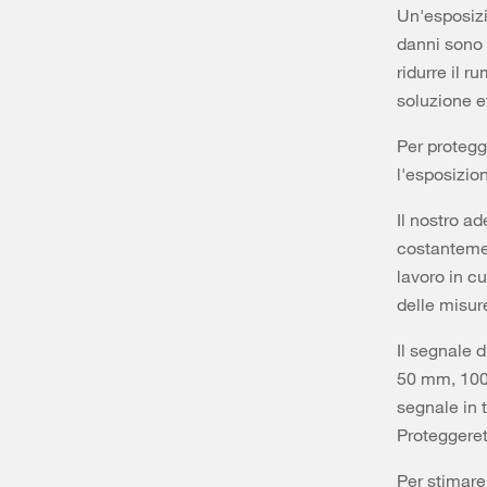
Un'esposizi
danni sono 
ridurre il r
soluzione e
Per protegg
l'esposizio
Il nostro ad
costantemen
lavoro in cu
delle misur
Il segnale d
50 mm, 100 
segnale in t
Proteggerete
Per stimare 