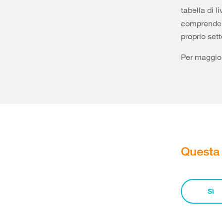
tabella di li
comprende i 
proprio sett
Per maggior
Questa 
Sì