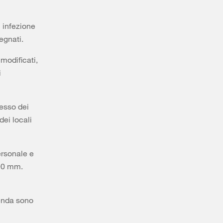
i infezione
egnati.
modificati,
i
resso dei
dei locali
ersonale e
200 mm.
ienda sono