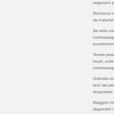
organismi p
Richiama ino
da material
Se nella vo
contrassegn
avvertiment
Tenete pres
locali, sull
contrassegn
Ordinate ora
terzi del p
Acquistare 
Maggiori in
disponibili 