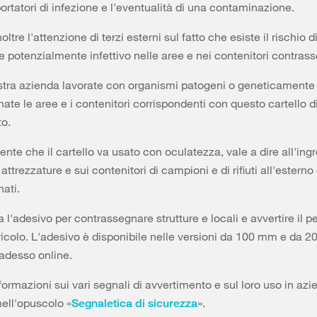
ortatori di infezione e l'eventualità di una contaminazione.
ltre l'attenzione di terzi esterni sul fatto che esiste il rischio d
e potenzialmente infettivo nelle aree e nei contenitori contrass
stra azienda lavorate con organismi patogeni o geneticamente 
ate le aree e i contenitori corrispondenti con questo cartello d
o.
ente che il cartello va usato con oculatezza, vale a dire all'ing
e attrezzature e sui contenitori di campioni e di rifiuti all'esterno 
ati.
 l'adesivo per contrassegnare strutture e locali e avvertire il p
ericolo. L'adesivo è disponibile nelle versioni da 100 mm e da 
adesso online.
formazioni sui vari segnali di avvertimento e sul loro uso in az
nell'opuscolo «
».
Segnaletica di sicurezza