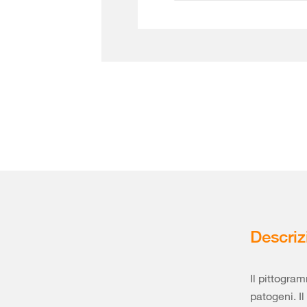
Descriz
Il pittogra
patogeni. Il