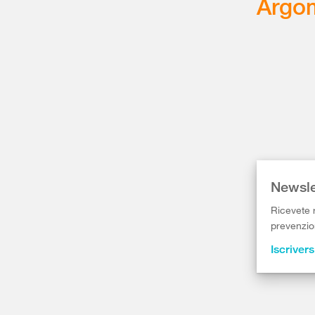
Argom
Newsle
Ricevete r
prevenzion
Iscrivers