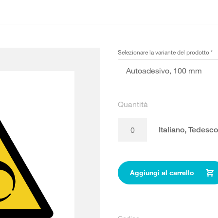
Selezionare la variante del prodotto
*
Autoadesivo, 100 mm
Quantità
Italiano, Tedesc
Aggiungi al carrello