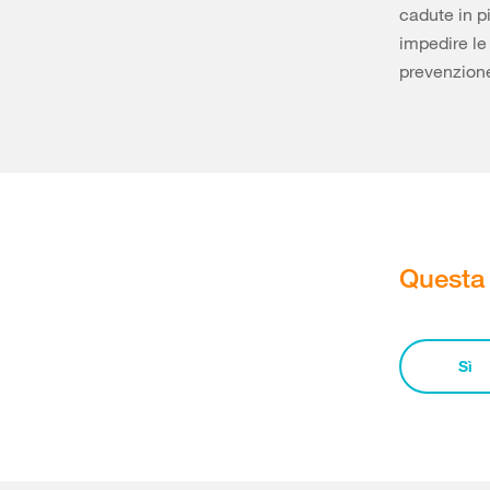
cadute in p
impedire le
prevenzione
Questa 
Sì