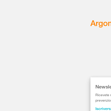
Argom
Newsle
Ricevete r
prevenzion
Iscrivers