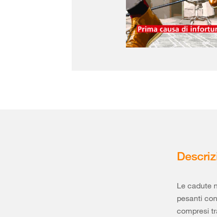
Descriz
Le cadute n
pesanti co
compresi tra