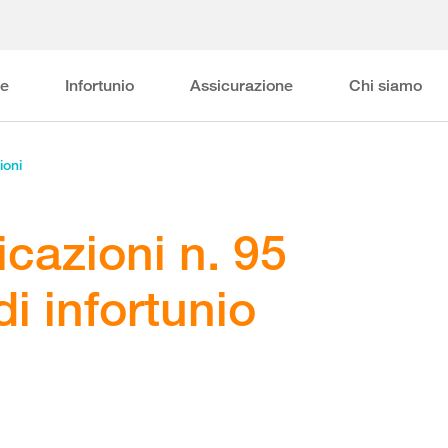
ne
Infortunio
Assicurazione
Chi siamo
ioni
azioni n. 95
i infortunio