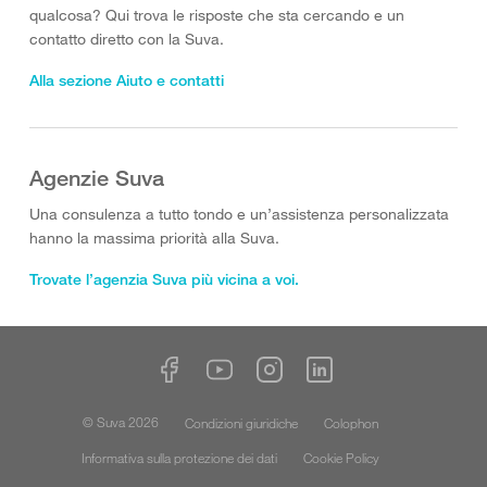
qualcosa? Qui trova le risposte che sta cercando e un
contatto diretto con la Suva.
Alla sezione Aiuto e contatti
Agenzie Suva
Una consulenza a tutto tondo e un’assistenza personalizzata
hanno la massima priorità alla Suva.
Trovate l’agenzia Suva più vicina a voi.
© Suva 2026
Condizioni giuridiche
Colophon
Informativa sulla protezione dei dati
Cookie Policy