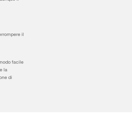
errompere il
n modo facile
e la
one di