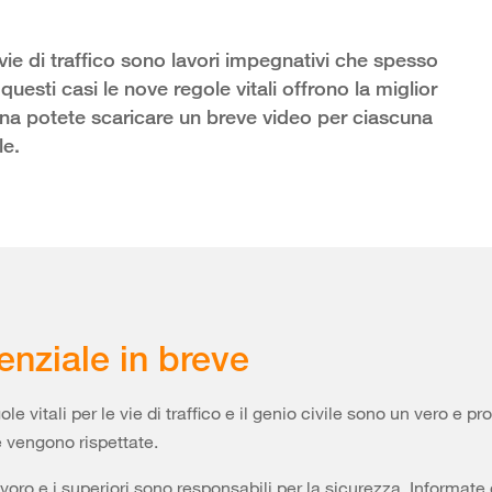
 vie di traffico sono lavori impegnativi che spesso
uesti casi le nove regole vitali offrono la miglior
ina potete scaricare un breve video per ciascuna
le.
enziale in breve
le vitali per le vie di traffico e il genio civile sono un vero e pr
e vengono rispettate.
lavoro e i superiori sono responsabili per la sicurezza. Informate