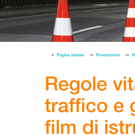
Pagina iniziale
Prevenzione
R
Regole vita
traffico e 
film di ist