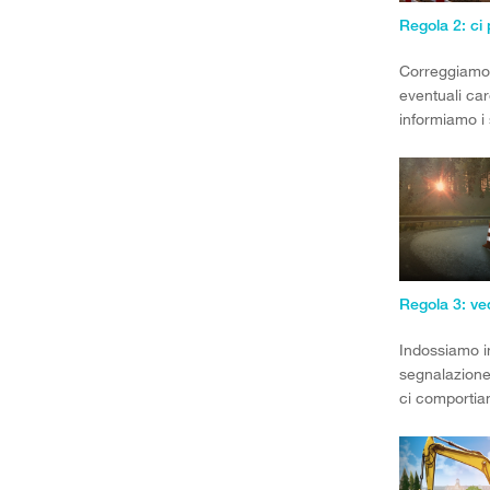
Correggiam
eventuali ca
informiamo i 
Indossiamo i
segnalazione 
ci comporti
essere visti.