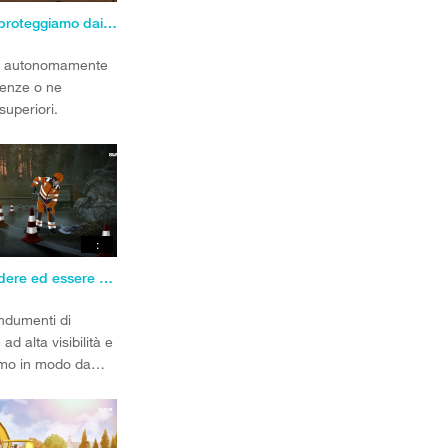
Regola 2: ci proteggiamo dai pericoli legati al traffico
o autonomamente
renze o ne
superiori.
:
Regola 3: vedere ed essere visto
ndumenti di
ad alta visibilità e
amo in modo da