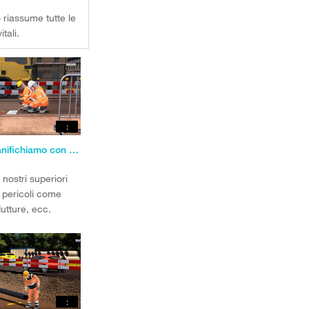
 riassume tutte le
tali.
:
Regola 1: pianifichiamo con cura ogni intervento
nostri superiori
 pericoli come
dutture, ecc.
: