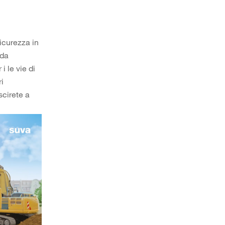
sicurezza in
 da
i le vie di
ri
scirete a