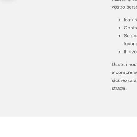
vostro perso
Istrui
Contr
Se una
lavoro
Il lav
Usate i nost
e comprensi
sicurezza a
strade.