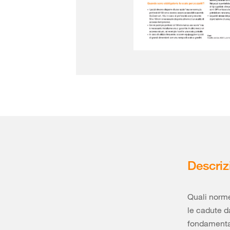
Descriz
Quali norme
le cadute d
fondamentali