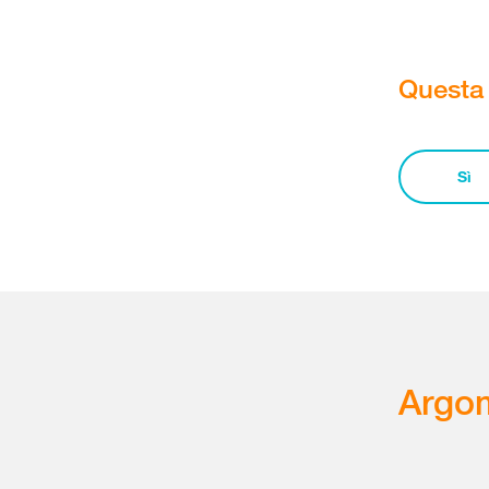
Questa 
Sì
Argom