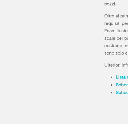
pozzi.
Oltre ai pr
requisiti pe
Essa illustr
scale per p
costruite t
sono solo c
Ulteriori in
Lista 
Scheda
Sched