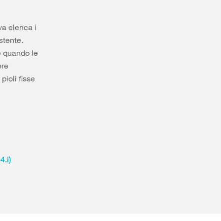
va elenca i
stente.
 e quando le
ere
pioli fisse
4.i)