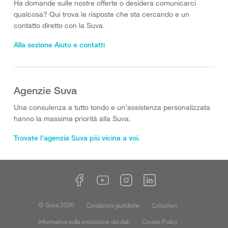
Ha domande sulle nostre offerte o desidera comunicarci
qualcosa? Qui trova le risposte che sta cercando e un
contatto diretto con la Suva.
Alla sezione Aiuto e contatti
Agenzie Suva
Una consulenza a tutto tondo e un’assistenza personalizzata
hanno la massima priorità alla Suva.
Trovate l’agenzia Suva più vicina a voi.
© Suva 2026
Condizioni giuridiche
Colophon
Informativa sulla protezione dei dati
Cookie Policy