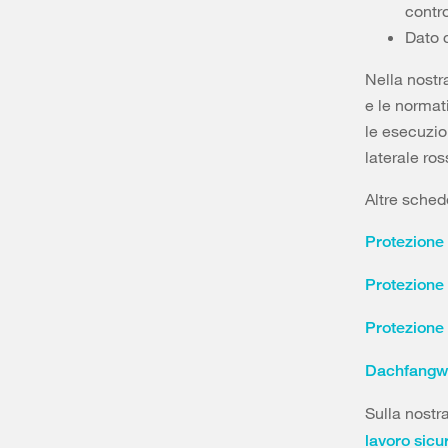
contr
Dato c
Nella nostr
e le normat
le esecuzion
laterale ros
Altre sched
Protezione 
Protezione 
Protezione 
Dachfang
Sulla nostr
lavoro sicur