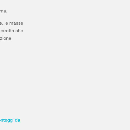
mma.
le, le masse
corretta che
ezione
nteggi da