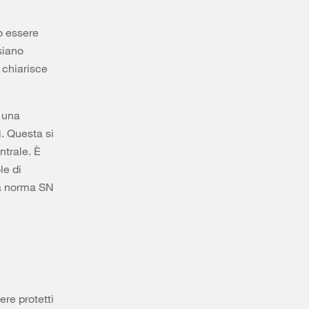
o essere
siano
 chiarisce
e una
i. Questa si
ntrale. È
le di
la norma SN
re protetti