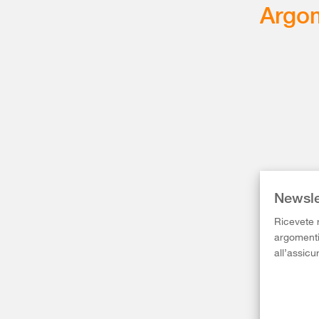
Argom
Newsle
Ricevete r
argomenti 
all’assicu