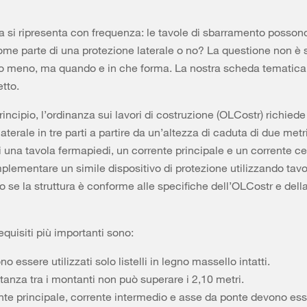
si ripresenta con frequenza: le tavole di sbarramento posson
come parte di una protezione laterale o no? La questione non è 
o meno, ma quando e in che forma. La nostra scheda tematica
tto.
principio, l’ordinanza sui lavori di costruzione (OLCostr) richied
aterale in tre parti a partire da un’altezza di caduta di due metr
una tavola fermapiedi, un corrente principale e un corrente ce
mplementare un simile dispositivo di protezione utilizzando tavo
 se la struttura è conforme alle specifiche dell’OLCostr e del
equisiti più importanti sono:
o essere utilizzati solo listelli in legno massello intatti.
tanza tra i montanti non può superare i 2,10 metri.
nte principale, corrente intermedio e asse da ponte devono esse