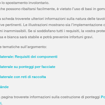
o lo spostamento involontario.
he possono ribaltarsi facilmente, è vietato l’uso di basi in go
a scheda troverete ulteriori informazioni sulla natura delle tavo
ive pertinenti. Le illustrazioni mostrano sia l’implementazione 
i inammissibili. Se si soddisfano tutti i requisiti, la vostra prot
sa e bianca sarà stabile e potrà prevenire infortuni gravi.
e tematiche sull’argomento:
laterale: Requisiti dei componenti
laterale su ponteggi per facciate
laterale con reti di raccolta
wände
a pagina troverete informazioni sulla costruzione di ponteggi
Po
.
i