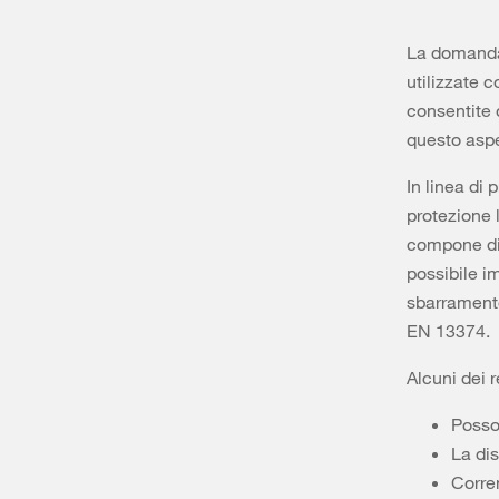
La domanda 
utilizzate 
consentite 
questo aspe
In linea di 
protezione l
compone di 
possibile i
sbarramento
EN 13374.
Alcuni dei r
Posson
La dis
Corre