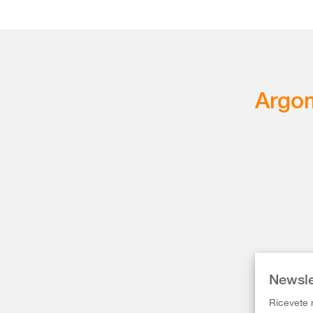
Argom
Newsle
Ricevete r