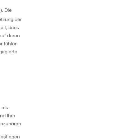
). Die
etzung der
eil, dass
auf deren
r fühlen
gagierte
 als
nd Ihre
anzuhören.
Festlegen