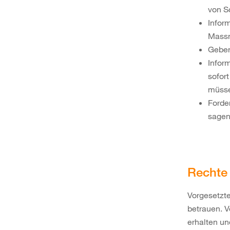
von S
Infor
Massn
Geben
Infor
sofor
müss
Forde
sagen
Rechte 
Vorgesetzt
betrauen. V
erhalten un