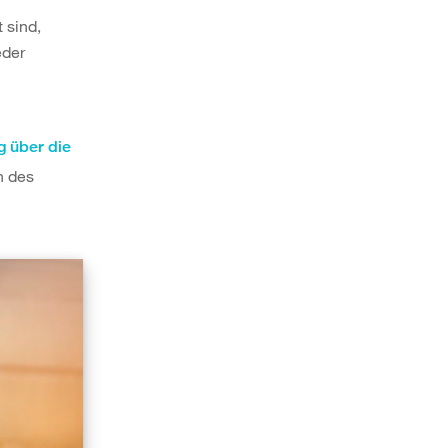
 sind,
eder
 über die
n des