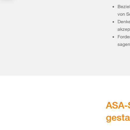
Bezie
von S
Denke
akzep
Forde
sagen
ASA-
gesta