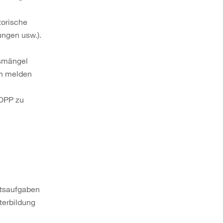
torische
ngen usw.).
tsmängel
en melden
TOPP zu
itsaufgaben
terbildung