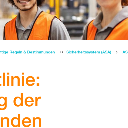
htige Regeln & Bestimmungen
Sicherheitssystem (ASA)
AS
inie:
g der
enden