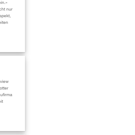
in.»
cht nur
spekt,
eiten
rview
otter
aufirma
it