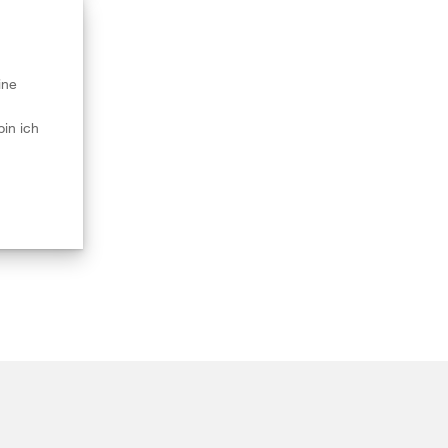
ine
in ich
.