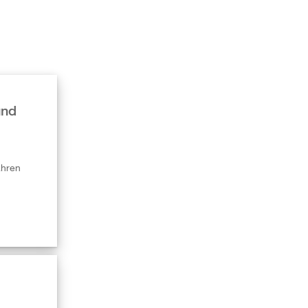
und
n
ahren