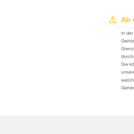
Ab 
In de
Gehörs
Grenz
durch
Sie k
unse
welch
Gehör