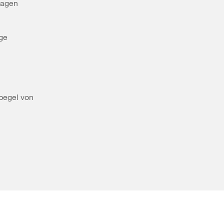
ragen
ige
pegel von