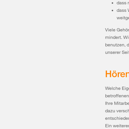
dass 
dass W
weitg
Viele Gehör
mindert. Wi
benutzen, d
unserer Se
Hören
Welche Eig
betroffenen
Ihre Mitarb
dazu versch
entschieden
Ein weitere