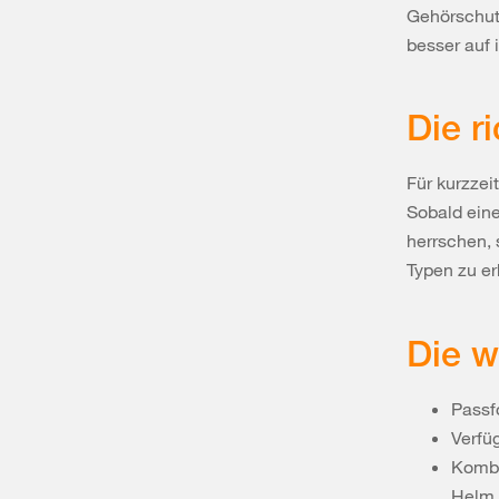
Gehörschutz
besser auf 
Die r
Für kurzzei
Sobald ein
herrschen, 
Typen zu er
Die w
Passf
Verfüg
Kombi
Helm,