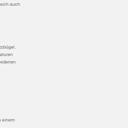
 sich auch
tzbügel.
aturen
hiedenen
a einem