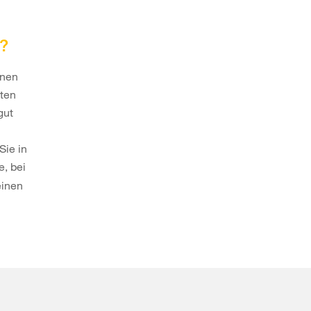
z?
inen
rten
gut
Sie in
e, bei
einen