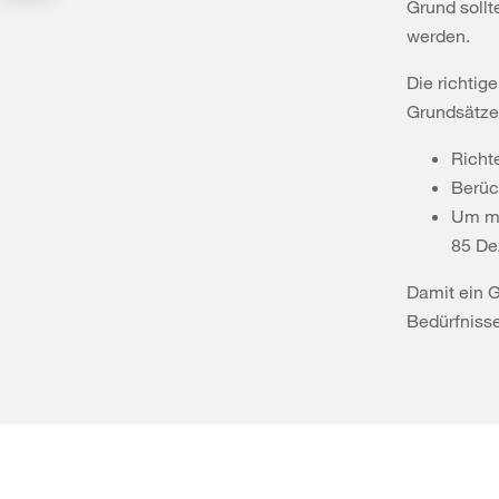
Grund sollt
werden.
Die richtig
Grundsätze
Richt
Berück
Um mö
85 De
Damit ein G
Bedürfnisse