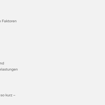
e Faktoren
ind
elastungen
 so kurz –