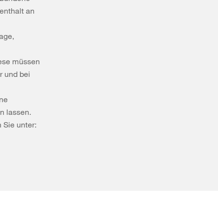
enthalt an
age,
Diese müssen
r und bei
nne
n lassen.
 Sie unter: