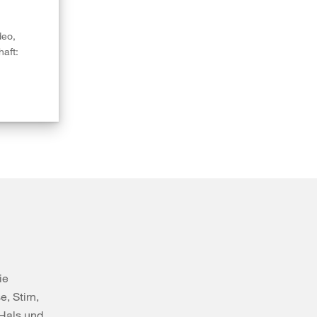
deo,
haft:
ie
, Stirn,
 Hals und