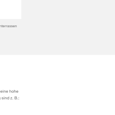
nterrassen
 eine hohe
sind z. B.: