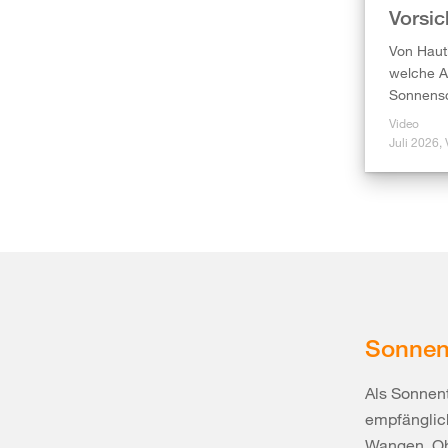
Vorsic
Von Haut
welche Au
Sonnensc
Video
Juli 2026,
Sonnen
Als Sonnent
empfänglich
Wangen, Ohr