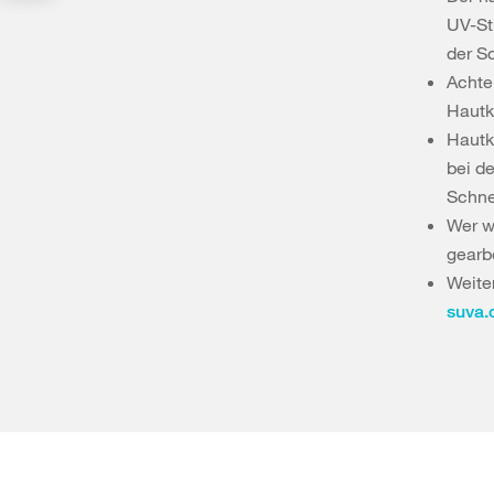
UV-St
der S
Achte
Hautk
Hautk
bei d
Schne
Wer w
gearb
Weite
suva.