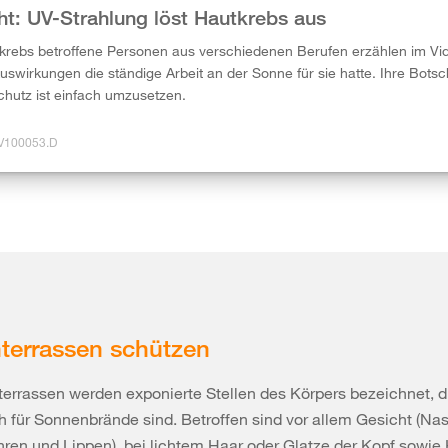
ht: UV-Strahlung löst Hautkrebs aus
krebs betroffene Personen aus verschiedenen Berufen erzählen im Vi
swirkungen die ständige Arbeit an der Sonne für sie hatte. Ihre Botsc
hutz ist einfach umzusetzen.
 V100053.D
terrassen schützen
errassen werden exponierte Stellen des Körpers bezeichnet, d
 für Sonnenbrände sind. Betroffen sind vor allem Gesicht (Nase
en und Lippen), bei lichtem Haar oder Glatze der Kopf sowie