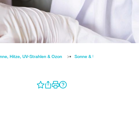
nne, Hitze, UV-Strahlen & Ozon
Sonne & UV-Strahlung
Hau