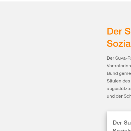
Der S
Sozia
Der Suva-R
Vertreterin
Bund gemein
Säulen des 
abgestützte
und der Sc
Der Su
Sozial