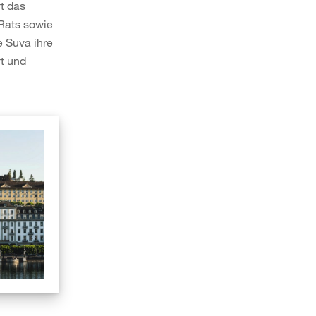
t das
Rats sowie
e Suva ihre
rt und