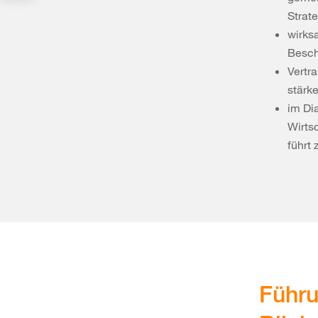
Strate
wirks
Besch
Vertr
stärke
im Di
Wirtsc
führt
Führu