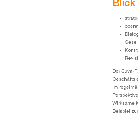
Blick
strat
opera
Dialo
Gesel
Kontr
Revis
Der Suva-Ra
Geschäftsle
Im regelmäs
Perspektive
Wirksame Ko
Beispiel zu