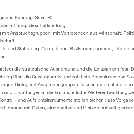
egische Führung: Suva-Rat
tive Führung: Geschäftsleitung
g mit Anspruchsgruppen: mit Vertretenden aus Wirtschaft, Polit
lschaft
olle und Sicherung: Compliance, Risikomanagement, interne u
ion
t legt die strategische Ausrichtung und die Leitplanken fest. D
itung führt die Suva operativ und setzt die Beschlüsse des Su
sigen Dialog mit Anspruchsgruppen fliessen unterschiedliche
n und Erwartungen in die kontinuierliche Weiterentwicklung de
ntroll- und Aufsichtsinstrumente stellen sicher, dass Vorgab
m Umgang mit Daten, eingehalten und Risiken frühzeitig erkan