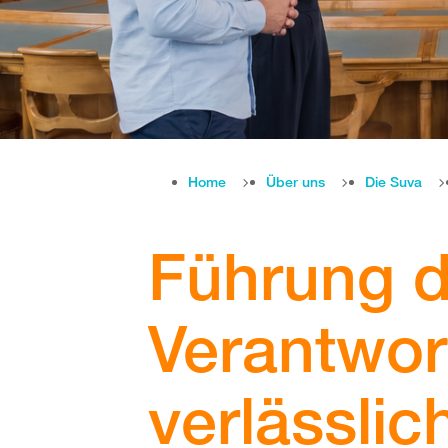
Home
Über uns
Die Suva
Führung d
Verantwor
verlässli