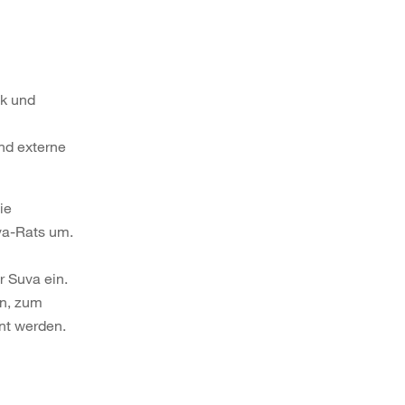
ik und
nd externe
ie
va-Rats um.
r Suva ein.
en, zum
nt werden.