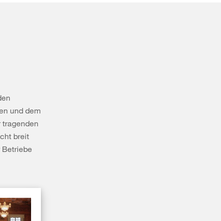
den
ften und dem
r tragenden
cht breit
 Betriebe