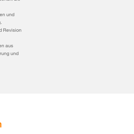
ben und
.
d Revision
en aus
erung und
n