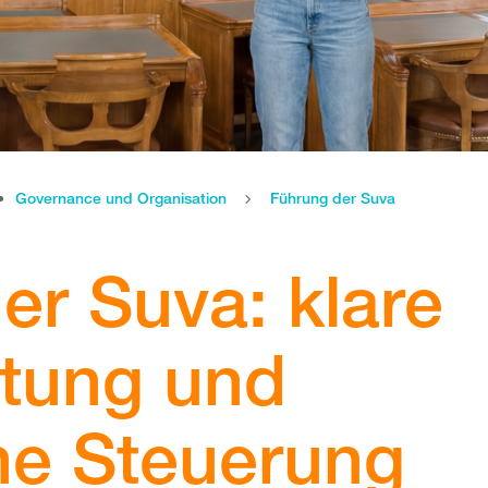
Governance und Organisation
Führung der Suva
er Suva: klare
tung und
che Steuerung