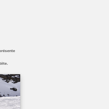
 présente
tête.