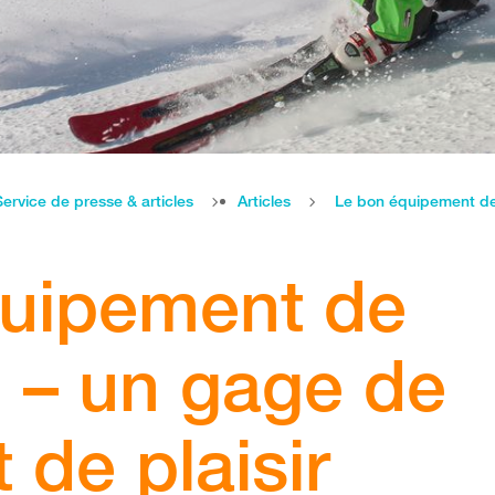
Service de presse & articles
Articles
Le bon équipement de 
quipement de
n – un gage de
 de plaisir