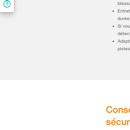
bless
Entre
durée 
Si vou
détec
Adapte
pistes
Conse
sécur