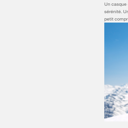
Un casque d
sérénité. U
petit compr