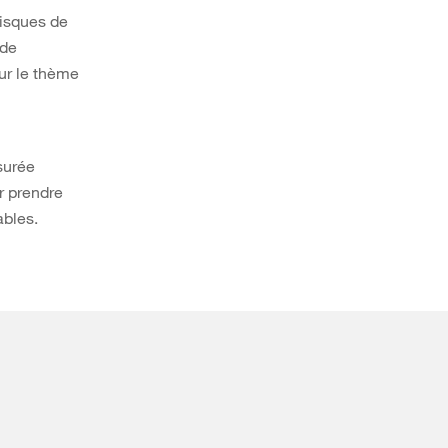
risques de
 de
sur le thème
surée
r prendre
ables.