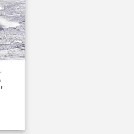
t
e
es