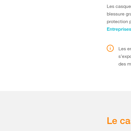
Les casques
blessure g
protection 
Entreprise
Les e
s’exp
des m
Le ca