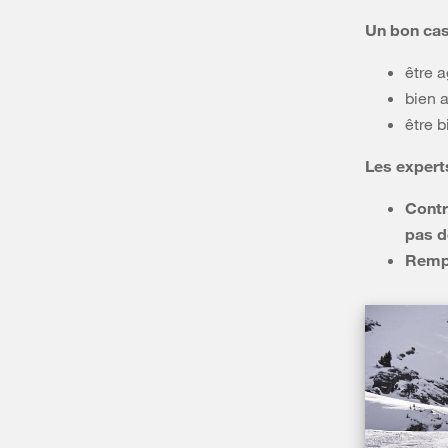
Un bon cas
être a
bien 
être b
Les expert
Contr
pas 
Rempl