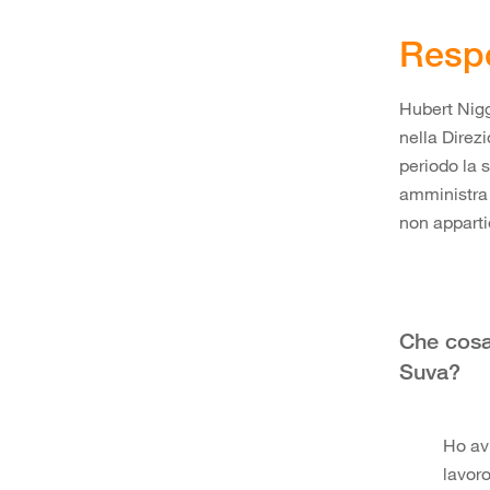
Respo
Hubert Nigg
nella Direz
periodo la 
amministra 
non appartie
Che cosa 
Suva?
Ho avu
lavor