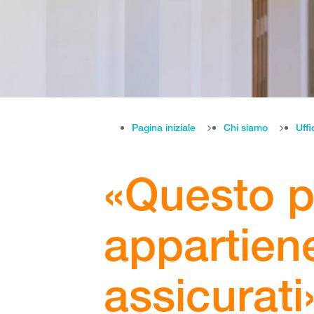
Pagina iniziale
Chi siamo
Uffi
«Questo p
appartiene
assicurati