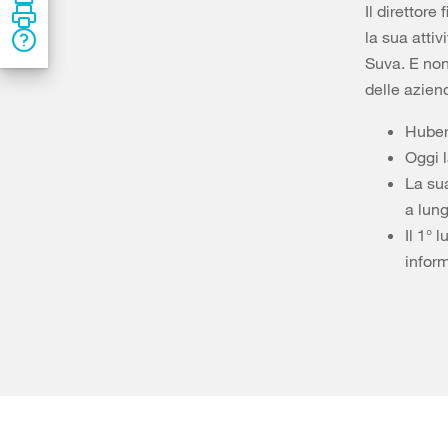
Il direttore
la sua attiv
Suva. E non 
delle azien
Hubert
Oggi l
La sua
a lun
Il 1° 
inform