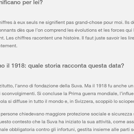
ificano per lei?
iffres à eux seuls ne signifient pas grand-chose pour moi. Ils 
onnants dès que l’on comprend les évolutions et les forces qui 
t. Les chiffres racontent une histoire. Il faut juste savoir les lir
ctement.
o il 1918: quale storia racconta questa data?
itutto, l’anno di fondazione della Suva. Ma il 1918 fu anche un
 sconvolgimenti. Si concluse la Prima guerra mondiale, l’influ
la si diffuse in tutto il mondo e, in Svizzera, scoppiò lo sciope
 persone chiedevano maggiore protezione sociale e sicurezza s
uesto contesto che la Suva ha iniziato la sua attività, come as
ale obbligatoria contro gli infortuni, gestita insieme alle parti s