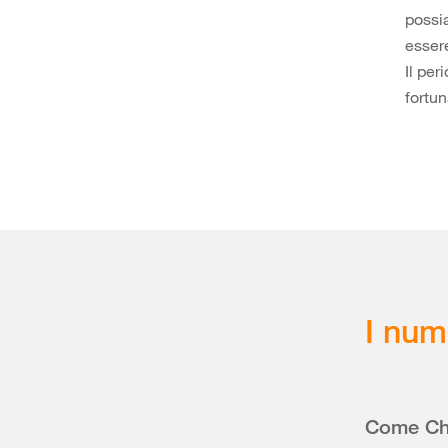
possi
essere
Il per
fortu
I num
Come Chi