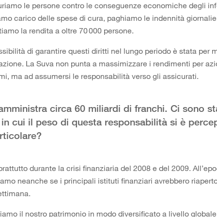
uriamo le persone contro le conseguenze economiche degli info
amo carico delle spese di cura, paghiamo le indennità giornalie
iamo la rendita a oltre 70 000 persone.
sibilità di garantire questi diritti nel lungo periodo è stata per 
azione. La Suva non punta a massimizzare i rendimenti per azio
i, ma ad assumersi le responsabilità verso gli assicurati.
mministra circa 60 miliardi di franchi. Ci sono st
n cui il peso di questa responsabilità si è percep
ticolare?
prattutto durante la crisi finanziaria del 2008 e del 2009. All’e
mo neanche se i principali istituti finanziari avrebbero riaperto
ettimana.
iamo il nostro patrimonio in modo diversificato a livello globale