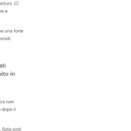
rtuni. Ci
re e
me una forte
nisti
ati
ito in
poca non
 dopo il
. Solo così