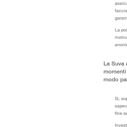
assic
facci
garant
La pos
motiv
anonim
La Suva a
momenti i
modo par
Sì, so
sapeva
fine s
Invest