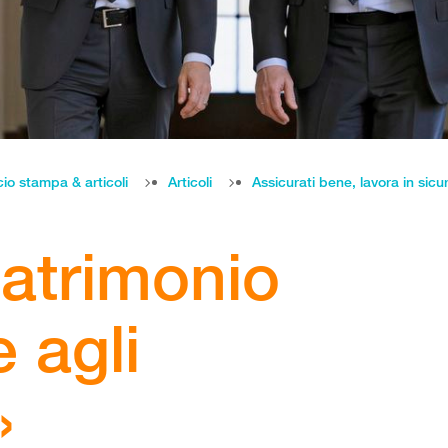
cio stampa & articoli
Articoli
Assicurati bene, lavora in sicu
atrimonio
 agli
»