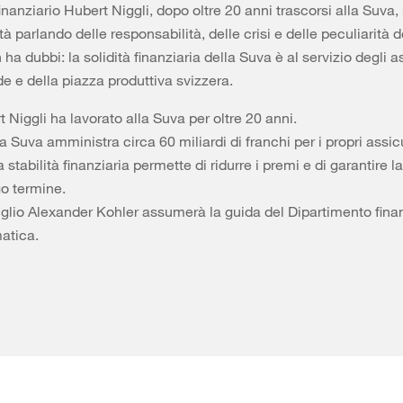
 finanziario Hubert Niggli, dopo oltre 20 anni trascorsi alla Suva,
ità parlando delle responsabilità, delle crisi e delle peculiarità 
ha dubbi: la solidità finanziaria della Suva è al servizio degli as
de e della piazza produttiva svizzera.
 Niggli ha lavorato alla Suva per oltre 20 anni.
a Suva amministra circa 60 miliardi di franchi per i propri assicu
 stabilità finanziaria permette di ridurre i premi e di garantire l
go termine.
luglio Alexander Kohler assumerà la guida del Dipartimento fina
atica.