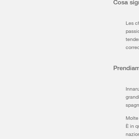
Cosa sign
Les ch
passi
tenden
corre
Prendiam
Innanz
grandi
spagno
Molte
È in q
nazion