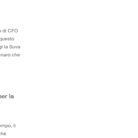
lo di CFO
 questo
gi la Suva
Denaro che
per la
empo, il
ché