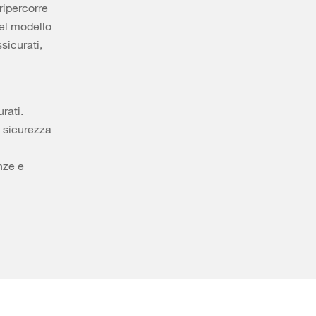
 ripercorre
del modello
sicurati,
rati.
a sicurezza
nze e