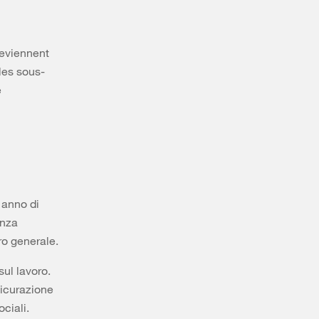
deviennent
les sous-
e
 anno di
enza
ro generale.
ul lavoro.
sicurazione
ociali.