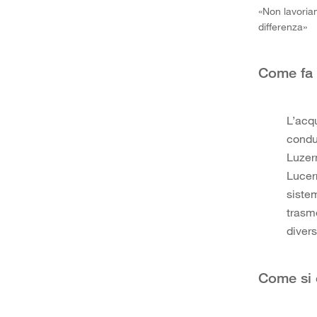
«Non lavoriam
differenza»
Come fa 
L’acq
condu
Luzern
Lucern
sistem
trasme
divers
Come si o