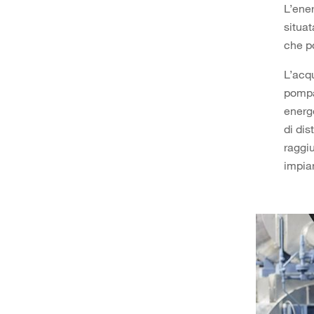
L’ener
situa
che p
L’acq
pompa
energe
di dis
raggiu
impia