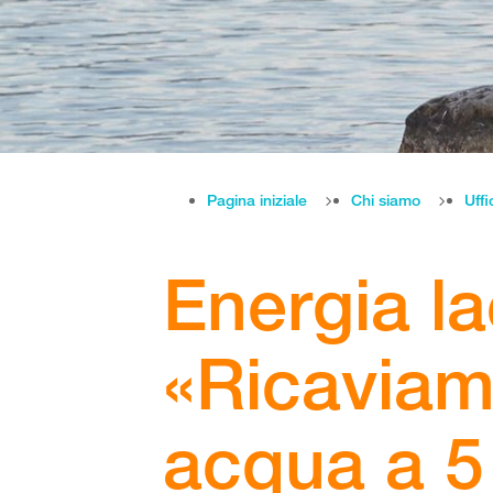
Pagina iniziale
Chi siamo
Uffi
Energia la
«Ricaviam
acqua a 5