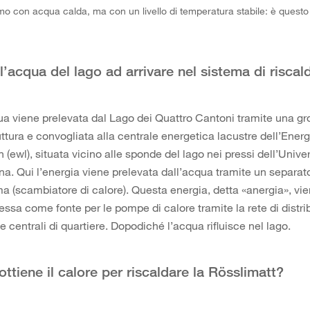
o con acqua calda, ma con un livello di temperatura stabile: è questo 
l’acqua del lago ad arrivare nel sistema di risca
ua viene prelevata dal Lago dei Quattro Cantoni tramite una gr
ttura e convogliata alla centrale energetica lacustre dell’Ener
 (ewl), situata vicino alle sponde del lago nei pressi dell’Univer
a. Qui l’energia viene prelevata dall’acqua tramite un separato
a (scambiatore di calore). Questa energia, detta «anergia», vi
ssa come fonte per le pompe di calore tramite la rete di distri
e centrali di quartiere. Dopodiché l’acqua rifluisce nel lago.
ttiene il calore per riscaldare la Rösslimatt?