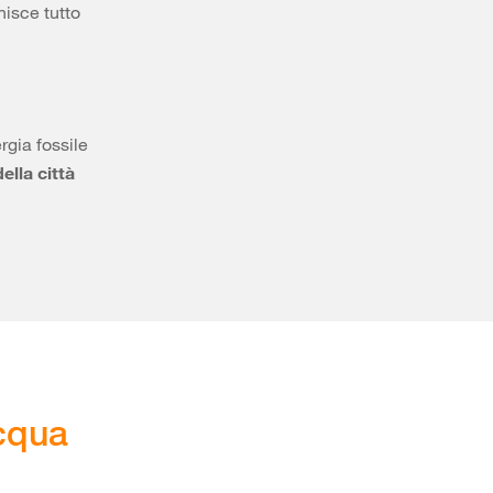
nisce tutto
rgia fossile
ella città
acqua