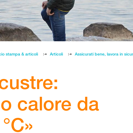
cio stampa & articoli
Articoli
Assicurati bene, lavora in sicu
custre:
o calore da
 °C»