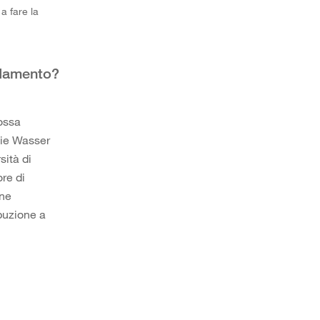
a fare la
ldamento?
ossa
gie Wasser
sità di
re di
ene
buzione a