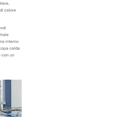
tiere,
di calore
indi
trale
ema interno
acqua calda
e con un