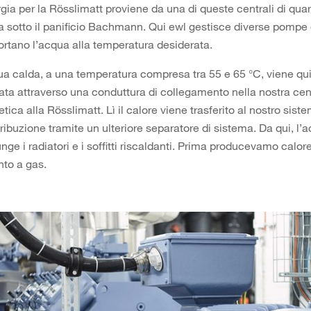
gia per la Rösslimatt proviene da una di queste centrali di quar
ta sotto il panificio Bachmann. Qui ewl gestisce diverse pompe 
ortano l’acqua alla temperatura desiderata.
ua calda, a una temperatura compresa tra 55 e 65 °C, viene qu
ta attraverso una conduttura di collegamento nella nostra cen
tica alla Rösslimatt. Lì il calore viene trasferito al nostro sist
tribuzione tramite un ulteriore separatore di sistema. Da qui, l’
nge i radiatori e i soffitti riscaldanti. Prima producevamo calor
nto a gas.