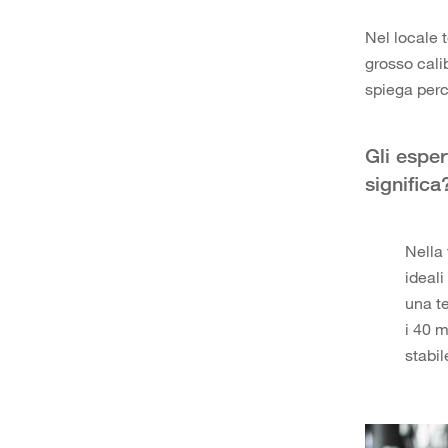
Nel locale 
grosso cali
spiega perc
Gli esper
significa
Nella
ideali
una t
i 40 
stabil