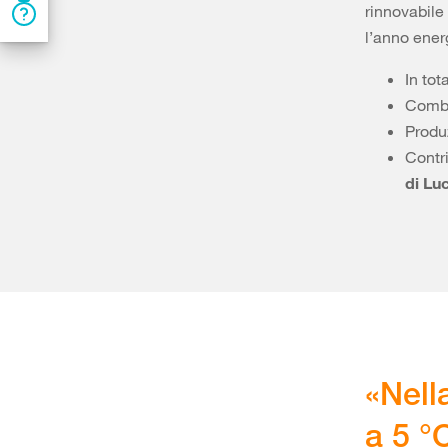
rinnovabile
l’anno ener
In tot
Combi
Produz
Contri
di Lu
«Nell
a 5 °