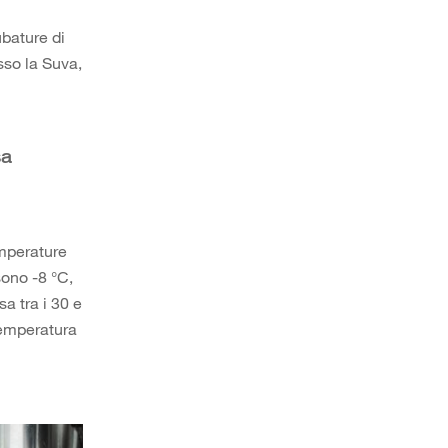
ubature di
sso la Suva,
sa
emperature
sono -8 °C,
a tra i 30 e
temperatura