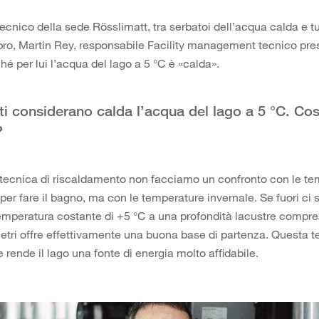
tecnico della sede Rösslimatt, tra serbatoi dell’acqua calda e t
bro, Martin Rey, responsabile Facility management tecnico pre
hé per lui l’acqua del lago a 5 °C è «calda».
ti considerano calda l’acqua del lago a 5 °C. Co
?
 tecnica di riscaldamento non facciamo un confronto con le t
 per fare il bagno, ma con le temperature invernale. Se fuori ci 
emperatura costante di +5 °C a una profondità lacustre compres
metri offre effettivamente una buona base di partenza. Questa 
e rende il lago una fonte di energia molto affidabile.