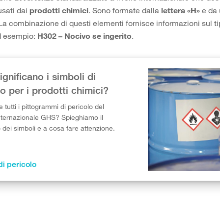
sati dai
prodotti chimici
. Sono formate dalla
lettera «H»
e da
 La combinazione di questi elementi fornisce informazioni sul ti
Ad esempio:
H302 – Nocivo se ingerito
.
gnificano i simboli di
o per i prodotti chimici?
tutti i pittogrammi di pericolo del
nternazionale GHS? Spieghiamo il
o dei simboli e a cosa fare attenzione.
di pericolo