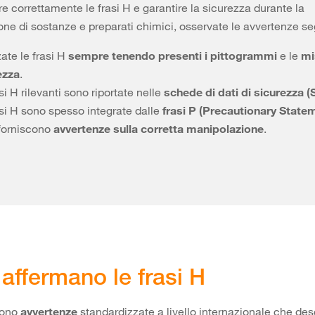
re correttamente le frasi H e garantire la sicurezza durante la
ne di sostanze e preparati chimici, osservate le avvertenze se
zate le frasi H
sempre tenendo presenti i pittogrammi
e le
mi
ezza
.
si H rilevanti sono riportate nelle
schede di dati di sicurezza 
asi H sono spesso integrate dalle
frasi P (Precautionary State
 forniscono
avvertenze sulla corretta manipolazione
.
affermano le frasi H
sono
avvertenze
standardizzate a livello internazionale che des