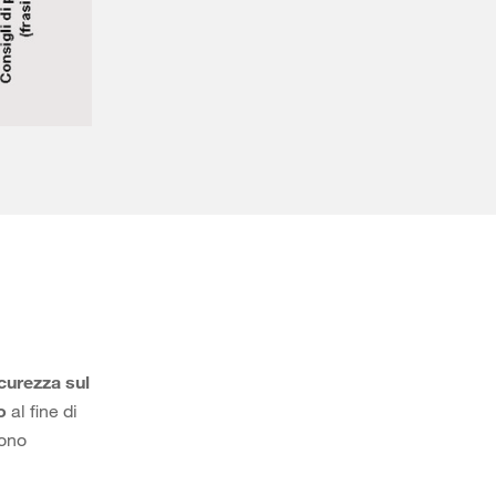
curezza sul
o
al fine di
sono