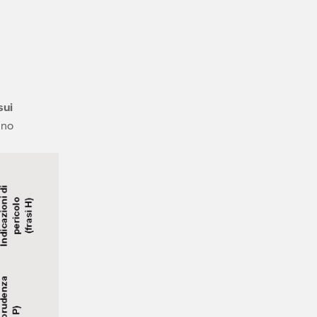
sui
nno