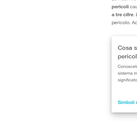
pericoli
cau
a tre cifre
.
pericolo. 
Cosa si
pericol
Conoscete 
sistema i
significat
Simboli 