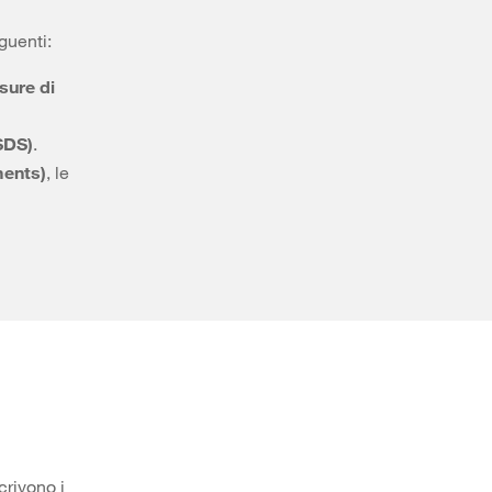
guenti:
sure di
(SDS)
.
ments)
, le
crivono i