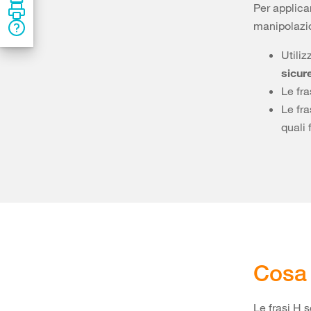
Per applica
manipolazio
Utiliz
sicur
Le fra
Le fr
quali
Cosa 
Le frasi H 