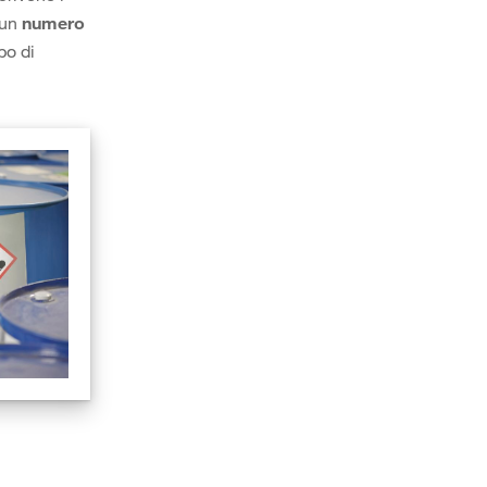
 un
numero
po di