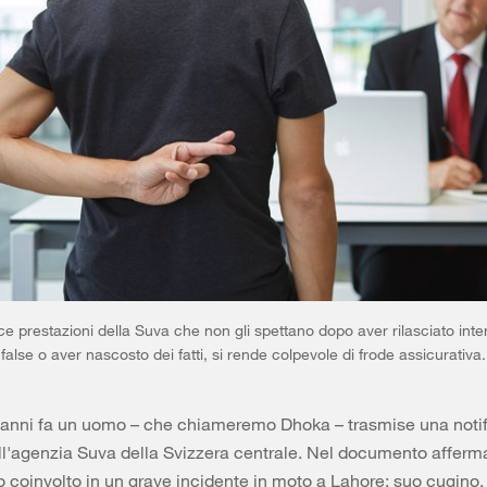
ce prestazioni della Suva che non gli spettano dopo aver rilasciato int
 false o aver nascosto dei fatti, si rende colpevole di frode assicurativa.
 anni fa un uomo – che chiameremo Dhoka – trasmise una notif
all'agenzia Suva della Svizzera centrale. Nel documento afferm
o coinvolto in un grave incidente in moto a Lahore; suo cugino,