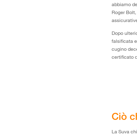
abbiamo dei
Roger Bolt,
assicurativ
Dopo ulterio
falsificata 
cugino dece
certificato 
Ciò c
La Suva chi