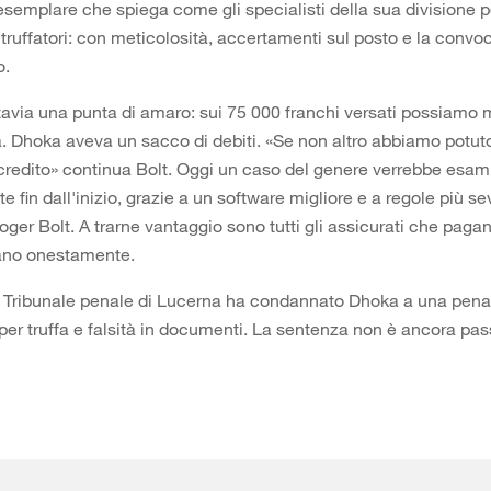
esemplare che spiega come gli specialisti della sua divisione
i truffatori: con meticolosità, accertamenti sul posto e la conv
o.
avia una punta di amaro: sui 75 000 franchi versati possiamo 
. Dhoka aveva un sacco di debiti. «Se non altro abbiamo potut
i credito» continua Bolt. Oggi un caso del genere verrebbe esam
 fin dall'inizio, grazie a un software migliore e a regole più se
ger Bolt. A trarne vantaggio sono tutti gli assicurati che pagan
ano onestamente.
, il Tribunale penale di Lucerna ha condannato Dhoka a una pena
 per truffa e falsità in documenti. La sentenza non è ancora pas