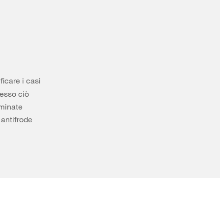
ficare i casi
pesso ciò
aminate
 antifrode