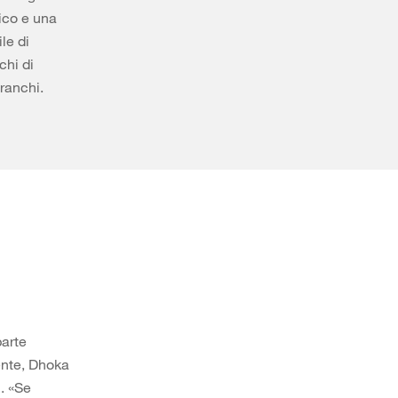
dico e una
le di
chi di
franchi.
parte
dente, Dhoka
i. «Se