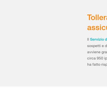
Tolle
assic
Il
Servizio 
sospetti e 
avviene gra
circa 950 ip
ha fatto ris