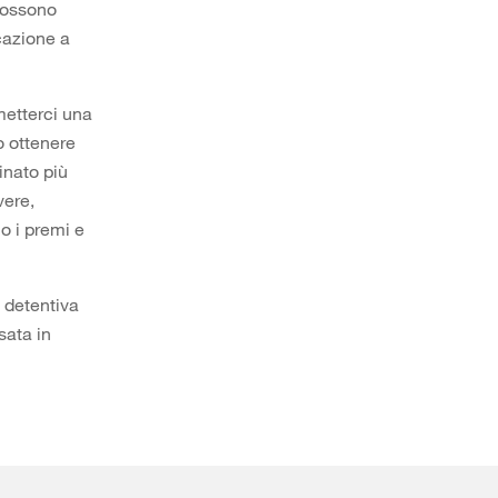
 possono
ocazione a
metterci una
o ottenere
inato più
vere,
o i premi e
 detentiva
sata in