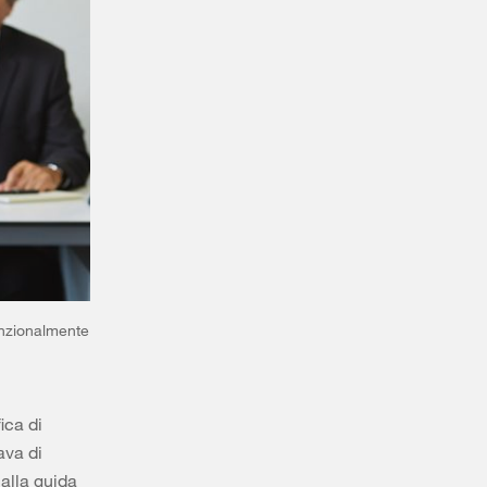
enzionalmente
ica di
ava di
 alla guida