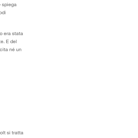
» spiega
odi
io era stata
e. E del
cita né un
t si tratta