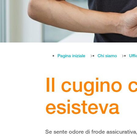
Pagina iniziale
Chi siamo
Uffi
Il cugino 
esisteva
Se sente odore di frode assicurativa