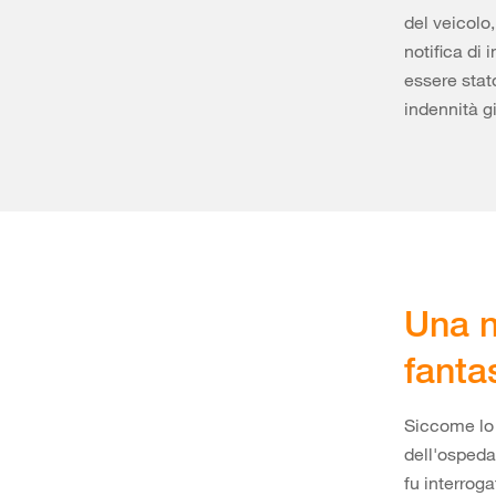
del veicolo
notifica di
essere stato
indennità g
Una n
fant
Siccome lo 
dell'ospeda
fu interroga