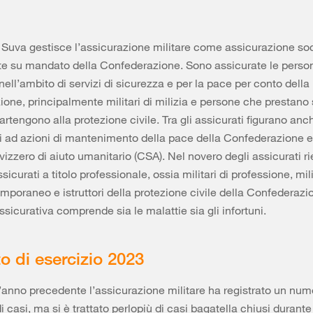
 Suva gestisce l’assicurazione militare come assicurazione so
te su mandato della Confederazione. Sono assicurate le perso
ell’ambito di servizi di sicurezza e per la pace per conto della
one, principalmente militari di milizia e persone che prestano 
artengono alla protezione civile. Tra gli assicurati figurano anch
i ad azioni di mantenimento della pace della Confederazione 
vizzero di aiuto umanitario (CSA). Nel novero degli assicurati r
sicurati a titolo professionale, ossia militari di professione, mili
emporaneo e istruttori della protezione civile della Confederazi
ssicurativa comprende sia le malattie sia gli infortuni.
to di esercizio 2023
l’anno precedente l’assicurazione militare ha registrato un num
 casi, ma si è trattato perlopiù di casi bagatella chiusi durante i