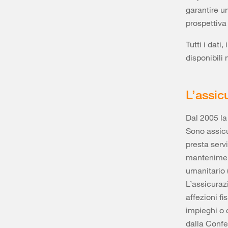
garantire u
prospettiva
Tutti i dati
disponibili 
L’assic
Dal 2005 la
Sono assicu
presta servi
manteniment
umanitario 
L’assicurazi
affezioni fi
impieghi o c
dalla Confed