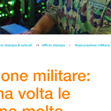
cio stampa & articoli
Ufficio stampa
one militare:
ma volta le
ono molto