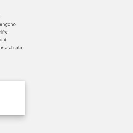
e
 vengono
ifre
ioni
re ordinata