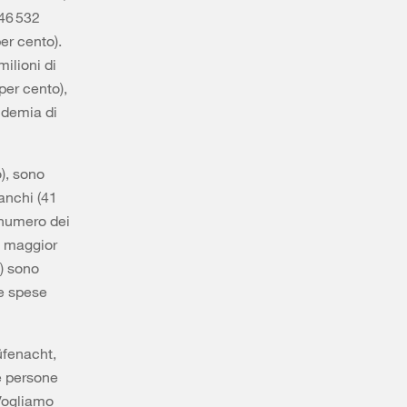
 46 532
er cento).
ilioni di
per cento),
ndemia di
o), sono
ranchi (41
 numero dei
al maggior
i) sono
le spese
üfenacht,
le persone
 Vogliamo