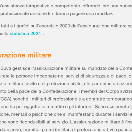
n’assistenza tempestiva e competente, offrendo loro una nuov
 professionale anziché limitarci a pagare una rendita».
, i fatti e i grafici sull’esercizio 2023 dell’assicurazione militare 
nella
.
statistica 2024
urazione militare
 Suva gestisce l’assicurazione militare su mandato della Conf
rate le persone impegnate nei servizi di sicurezza e di pace, o
zio militare, civile e di protezione civile, chi partecipa ad azioni
o della pace della Confederazione, i membri del Corpo svizze
(CSA) nonché i militari di professione e a contratto temporaneo
one ha per oggetto le malattie e gli infortuni. Sono assicurate t
siche, mentali o psichiche che si manifestano durante i servizi e
he sono riconducibili al servizio. L’assicurazione militare è fin
erazione, tramite i premi (militari di professione attivi e pensi