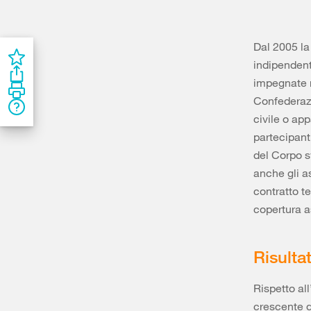
Dal 2005 la
indipenden
impegnate n
Confederazi
civile o app
partecipant
del Corpo s
anche gli as
contratto t
copertura a
Risulta
Rispetto al
crescente di