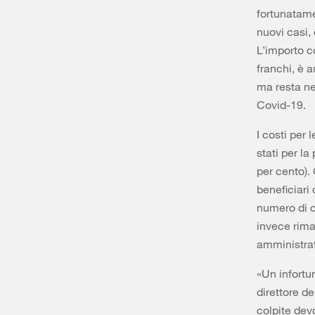
fortunatamen
nuovi casi, 
L’importo c
franchi, è 
ma resta ne
Covid-19.
I costi per 
stati per la
per cento).
beneficiari 
numero di ca
invece rima
amministrati
«Un infortu
direttore de
colpite dev