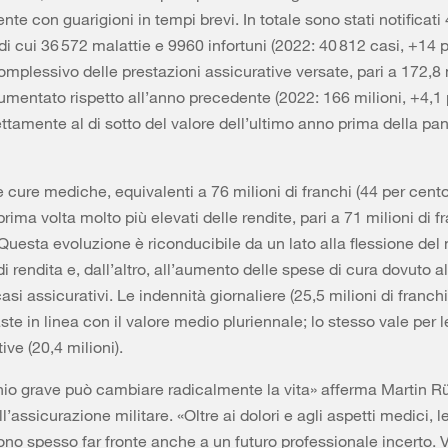
te con guarigioni in tempi brevi. In totale sono stati notificati
di cui 36 572 malattie e 9960 infortuni (2022: 40 812 casi, +14 p
omplessivo delle prestazioni assicurative versate, pari a 172,8 m
aumentato rispetto all’anno precedente (2022: 166 milioni, +4,1 
ttamente al di sotto del valore dell’ultimo anno prima della pa
le cure mediche, equivalenti a 76 milioni di franchi (44 per cent
 prima volta molto più elevati delle rendite, pari a 71 milioni di f
 Questa evoluzione è riconducibile da un lato alla flessione del
di rendita e, dall’altro, all’aumento delle spese di cura dovuto 
si assicurativi. Le indennità giornaliere (25,5 milioni di franch
ste in linea con il valore medio pluriennale; lo stesso vale per 
ve (20,4 milioni).
nio grave può cambiare radicalmente la vita» afferma Martin R
ll’assicurazione militare. «Oltre ai dolori e agli aspetti medici, 
ono spesso far fronte anche a un futuro professionale incerto.