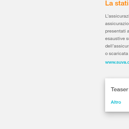
La stati
L’assicuraz
assicurazion
presentati 
esaustive su
dell’assicu
o scaricata
www.suva.c
Teaser
Altro