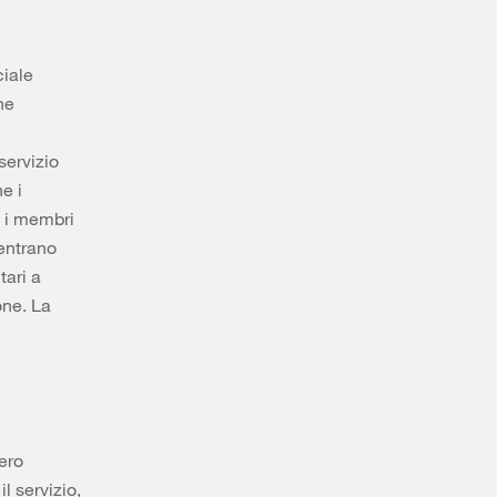
ciale
ne
servizio
e i
e i membri
ientrano
tari a
one. La
ero
l servizio,