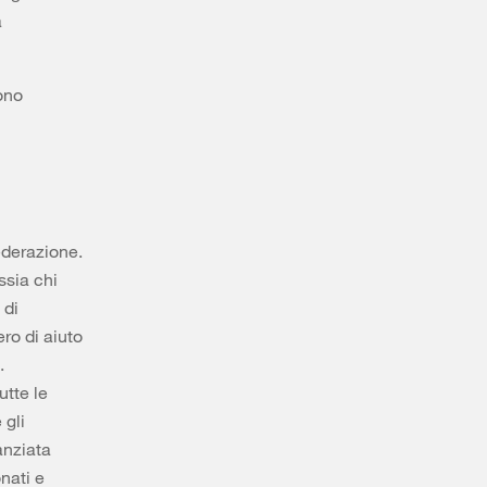
a
sono
ederazione.
ssia chi
 di
ro di aiuto
.
utte le
 gli
anziata
onati e