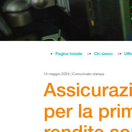
Pagina iniziale
Chi siamo
Uffi
14 maggio 2024 | Comunicato stampa
Assicurazi
per la pri
rendite s