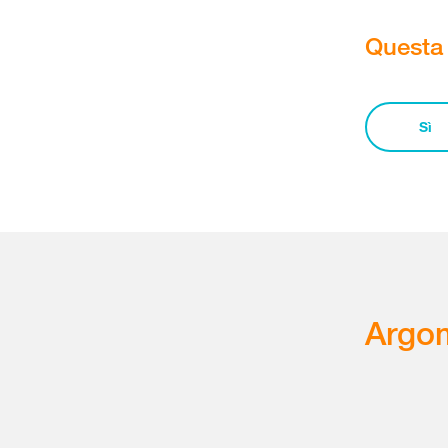
Questa 
Sì
Argom