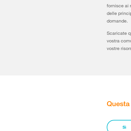
fornisce ai
delle princi
domande.
Scaricate q
vostra comu
vostre risor
Questa 
Sì