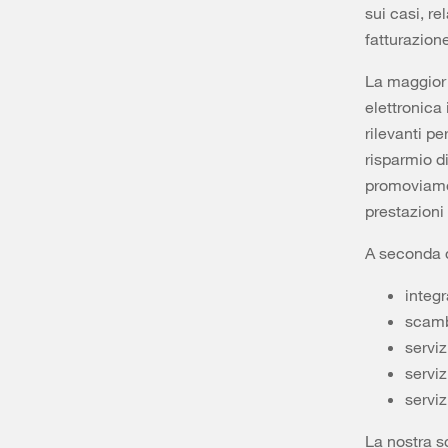
sui casi, re
fatturazione
La maggior 
elettronica
rilevanti p
risparmio d
promoviamo 
prestazioni
A seconda d
integ
scamb
serviz
serviz
servi
La nostra s