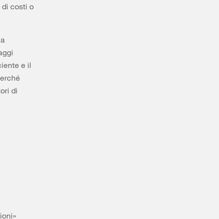
 di costi o
ia
aggi
iente e il
perché
ori di
ioni»