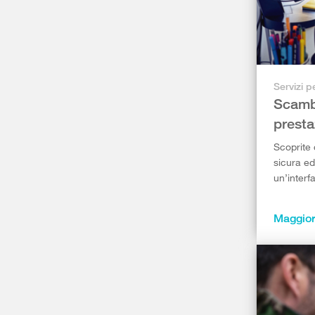
Servizi pe
Scambi
presta
Scoprite q
sicura ed 
un’interf
Maggior