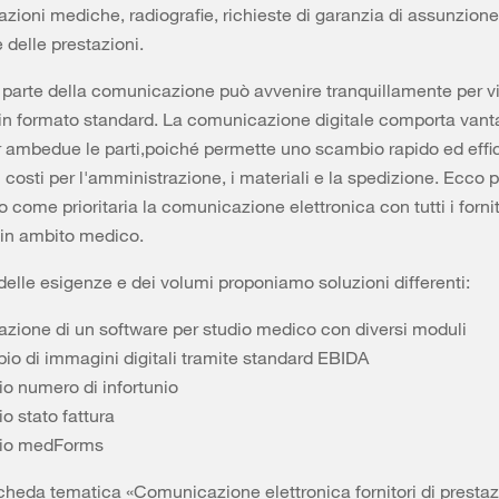
lazioni mediche, radiografie, richieste di garanzia di assunzione
 delle prestazioni.
parte della comunicazione può avvenire tranquillamente per v
 in formato standard. La comunicazione digitale comporta vant
er ambedue le parti,poiché permette uno scambio rapido ed effic
i costi per l'amministrazione, i materiali e la spedizione. Ecco 
come prioritaria la comunicazione elettronica con tutti i fornit
 in ambito medico.
elle esigenze e dei volumi proponiamo soluzioni differenti:
razione di un software per studio medico con diversi moduli
io di immagini digitali tramite standard EBIDA
io numero di infortunio
io stato fattura
zio medForms
cheda tematica «Comunicazione elettronica fornitori di prestaz