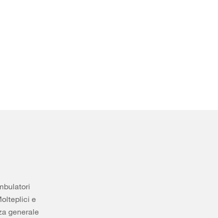
mbulatori
olteplici e
nza generale