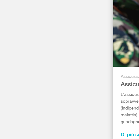
Assicuraz
Assicu
L’assicur
sopravvenu
(indipend
malattia)
guadagno
Di più s