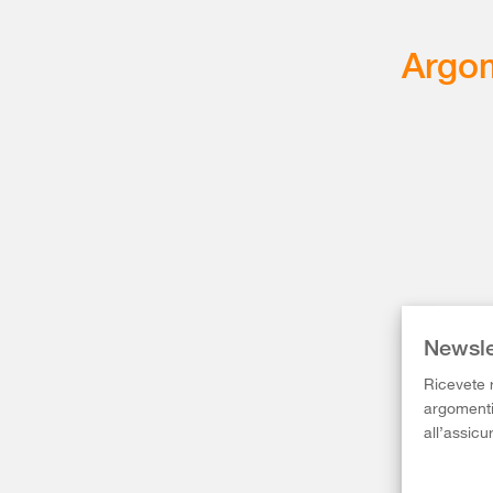
Argom
Newsle
Ricevete r
argomenti 
all’assicu