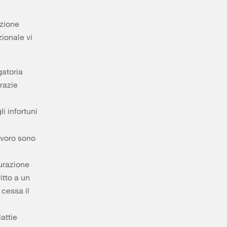
azione
zionale vi
gatoria
razie
li infortuni
avoro sono
curazione
ritto a un
 cessa il
lattie