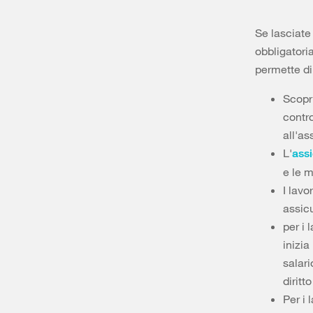
Se lasciate
obbligatori
permette di 
Scopri
contro
all'a
L'
assi
e le m
I lavo
assicu
per i 
inizia
salari
diritt
Per i 