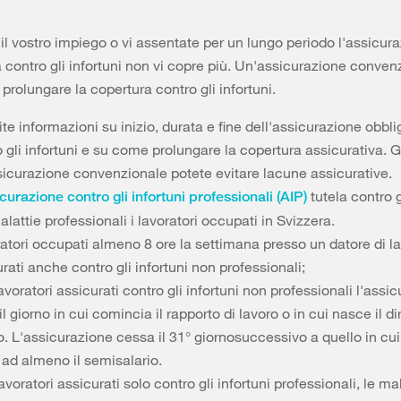
 il vostro impiego o vi assentate per un lungo periodo l'assicur
a contro gli infortuni non vi copre più. Un'assicurazione conven
prolungare la copertura contro gli infortuni.
te informazioni su inizio, durata e fine dell'assicurazione obbli
 gli infortuni e su come prolungare la copertura assicurativa. G
ssicurazione convenzionale potete evitare lacune assicurative.
tutela contro g
curazione contro gli infortuni professionali (AIP)
alattie professionali i lavoratori occupati in Svizzera.
ratori occupati almeno 8 ore la settimana presso un datore di l
rati anche contro gli infortuni non professionali;
lavoratori assicurati contro gli infortuni non professionali l'assi
 il giorno in cui comincia il rapporto di lavoro o in cui nasce il di
o. L'assicurazione cessa il 31° giornosuccessivo a quello in cui
o ad almeno il semisalario.
lavoratori assicurati solo contro gli infortuni professionali, le ma