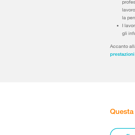
profes
lavor
la per
I lavo
gli in
Accanto all
prestazioni
Questa 