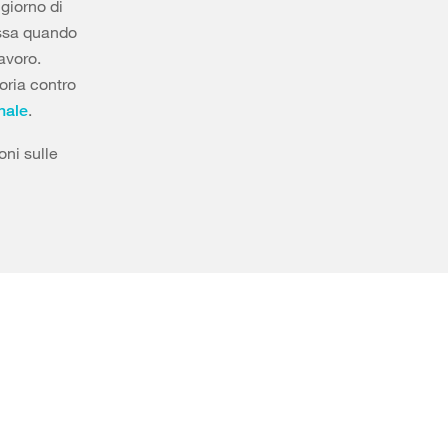
 giorno di
essa quando
lavoro.
oria contro
.
nale
oni sulle