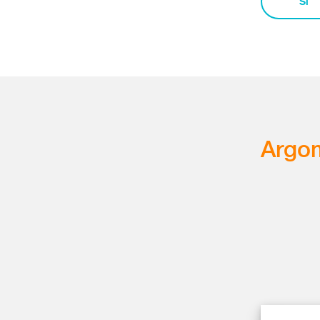
Sì
Argom