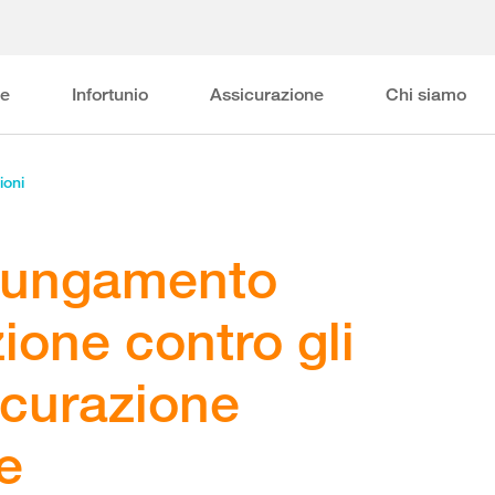
ne
Infortunio
Assicurazione
Chi siamo
ioni
olungamento
zione contro gli
sicurazione
e