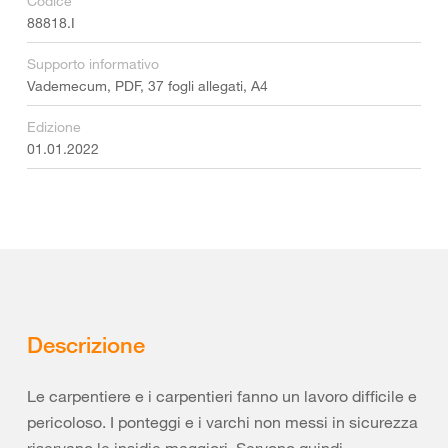
Codice
88818.I
Supporto informativo
Vademecum, PDF, 37 fogli allegati, A4
Edizione
01.01.2022
Descrizione
Le carpentiere e i carpentieri fanno un lavoro difficile e
pericoloso. I ponteggi e i varchi non messi in sicurezza
riservano le insidie maggiori. Servono quindi