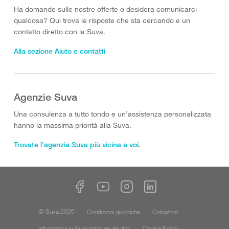
Ha domande sulle nostre offerte o desidera comunicarci
qualcosa? Qui trova le risposte che sta cercando e un
contatto diretto con la Suva.
Alla sezione Aiuto e contatti
Agenzie Suva
Una consulenza a tutto tondo e un’assistenza personalizzata
hanno la massima priorità alla Suva.
Trovate l’agenzia Suva più vicina a voi.
© Suva 2026
Condizioni giuridiche
Colophon
Informativa sulla protezione dei dati
Cookie Policy