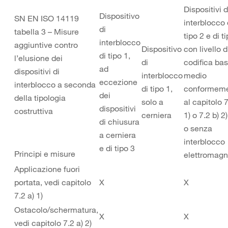
Dispositivi d
Dispositivo
SN EN ISO 14119
interblocco 
di
tabella 3 – Misure
tipo 2 e di t
interblocco
aggiuntive contro
Dispositivo
con livello d
di tipo 1,
l’elusione dei
di
codifica ba
ad
dispositivi di
interblocco
medio
eccezione
interblocco a seconda
di tipo 1,
conformem
dei
della tipologia
solo a
al capitolo 7
dispositivi
costruttiva
cerniera
1) o 7.2 b) 2
di chiusura
o senza
a cerniera
interblocco
e di tipo 3
Principi e misure
elettromagn
Applicazione fuori
portata, vedi capitolo
X
X
7.2 a) 1)
Ostacolo/schermatura,
X
X
vedi capitolo 7.2 a) 2)