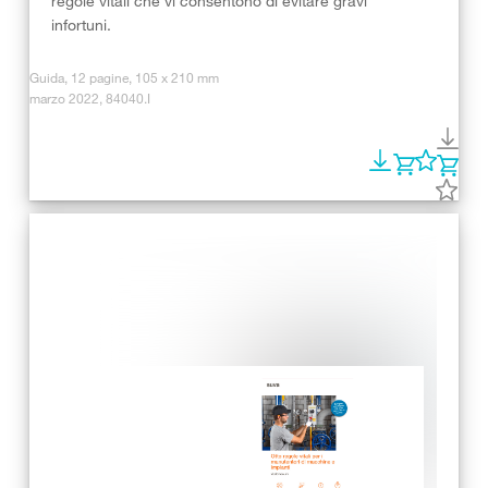
regole vitali che vi consentono di evitare gravi
infortuni.
Guida, 12 pagine, 105 x 210 mm
marzo 2022, 84040.I