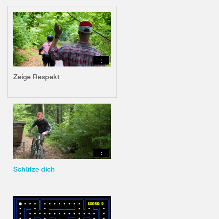
:
Zeige Respekt
:
Schütze dich