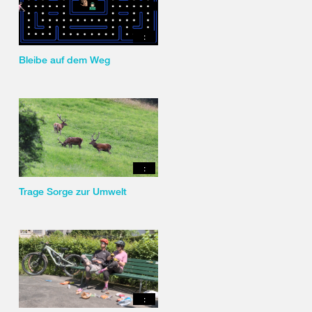
:
Bleibe auf dem Weg
:
Trage Sorge zur Umwelt
: