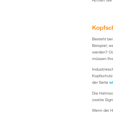
Achten Sie 
Kopfsc
Besteht bei
Beispiel, 
werden? Od
müssen Ihr
Industriesc
Kopfschutz 
der Seite
wi
Die Helmsch
zweite Signa
Wenn der He