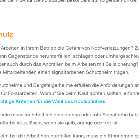
bei der PSA für die Forstarbeit besonders auf folgende Punkte:
hutz
 Arbeiten in Ihrem Betrieb die Gefahr von Kopfverletzungen? 
wenn Gegenstände herunterfallen, schlagen oder umhergeschle
er auch durch das Anprallen beim Arbeiten mit Seilsicherung
e Mitarbeitenden einen signalfarbenen Schutzhelm tragen.
hutzhelme und Bergsteigerhelme erfüllen die Anforderungen a
für Forstarbeiten. Worauf Sie beim Kauf achten sollten, erfahr
.
chtige Kriterien für die Wahl des Kopfschutzes
ale muss mehrheitlich eine orange oder rote Signalfarbe hab
lfarbe ist zulässig, wenn sie gelb, orange oder rot ist.
lm bei der Arbeit herunterfallen kann, muss ein Kinnriemen g