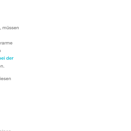
n, müssen
erarme
m
bei der
en.
diesen