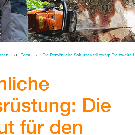
chen
Forst
Die Persönliche Schutzausrüstung: Die zweite 
nliche
rüstung: Die
ut für den