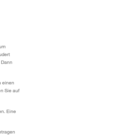
Zum
udert
? Dann
n einen
en Sie auf
en. Eine
etragen