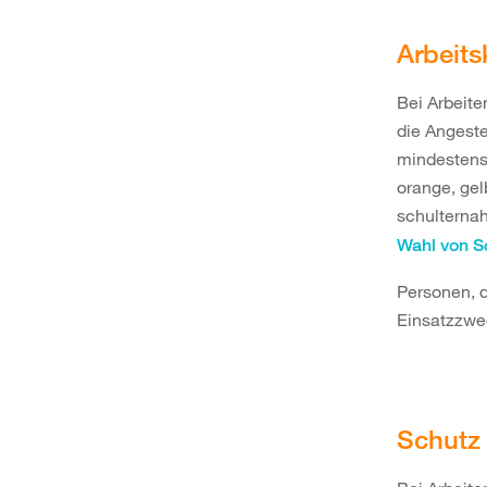
Arbeits
Bei Arbeite
die Angeste
mindestens 
orange, gel
schulternah
Wahl von S
Personen, d
Einsatzzw
Schutz 