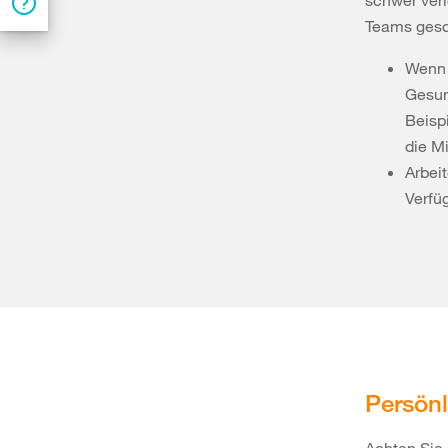
schwer verl
Teams gesc
Wenn 
Gesun
Beisp
die M
Arbei
Verfü
Persönl