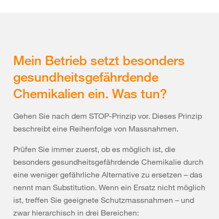
H311: giftig bei Hautkontakt
H330: Lebensgefahr bei Einatmen
H331: giftig bei Einatmen
Eine Kombination aus oben genannten
Mein Betrieb setzt besonders
Gefahrenhinweisen ist ebenfalls möglich.
gesundheitsgefährdende
Chemikalien ein. Was tun?
Gehen Sie nach dem STOP-Prinzip vor. Dieses Prinzip
beschreibt eine Reihenfolge von Massnahmen.
Prüfen Sie immer zuerst, ob es möglich ist, die
besonders gesundheitsgefährdende Chemikalie durch
eine weniger gefährliche Alternative zu ersetzen – das
nennt man Substitution. Wenn ein Ersatz nicht möglich
ist, treffen Sie geeignete Schutzmassnahmen – und
zwar hierarchisch in drei Bereichen: