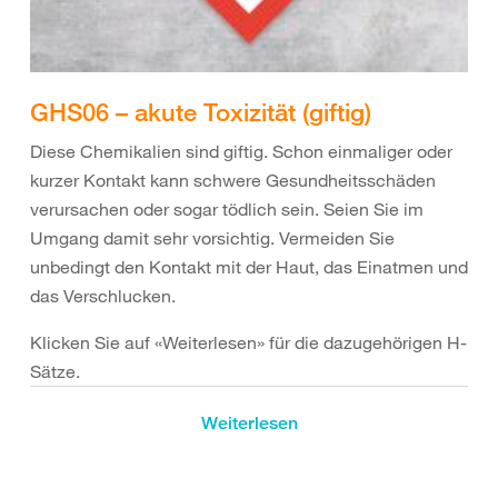
Schädigungen von Materialien und nicht auf
Gesundheitsschäden. Beispiele: Salzsäure,
Natronlauge, Flusssäure
GHS06 – akute Toxizität (giftig)
Diese Chemikalien sind giftig. Schon einmaliger oder
kurzer Kontakt kann schwere Gesundheitsschäden
verursachen oder sogar tödlich sein. Seien Sie im
Umgang damit sehr vorsichtig. Vermeiden Sie
unbedingt den Kontakt mit der Haut, das Einatmen und
das Verschlucken.
Klicken Sie auf «Weiterlesen» für die dazugehörigen H-
Sätze.
H300: Lebensgefahr bei Verschlucken
Weiterlesen
H301: giftig bei Verschlucken
H310: Lebensgefahr bei Hautkontakt