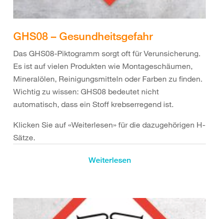
GHS08 – Gesundheitsgefahr
Das GHS08-Piktogramm sorgt oft für Verunsicherung.
Es ist auf vielen Produkten wie Montageschäumen,
Mineralölen, Reinigungsmitteln oder Farben zu finden.
Wichtig zu wissen: GHS08 bedeutet nicht
automatisch, dass ein Stoff krebserregend ist.
Klicken Sie auf «Weiterlesen» für die dazugehörigen H-
Sätze.
Chemikalien mit dem GHS08-Piktogramm zusammen
Weiterlesen
mit diesen H-Sätzen können diese Gefahren mit sich
bringen:
H304 (z. B. bei Mineralölen): kann bei
Verschlucken und Eindringen in die Atemwege