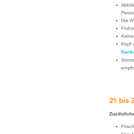
Abklä
Perso
Die W
Frühz
Keine
Kopf 
Nacke
Sonne
empfo
21 bis 
Zusätzlic
Frisc