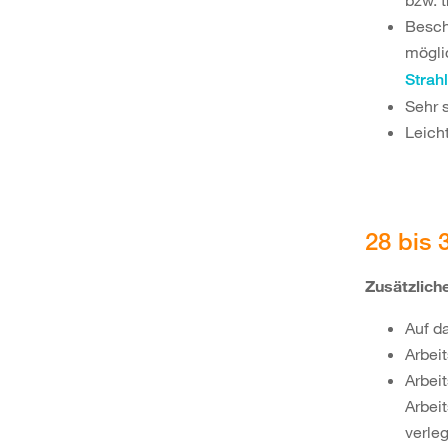
bzw. t
Besch
mögli
Strah
Sehr 
Leich
28 bis 
Zusätzlic
Auf d
Arbei
Arbei
Arbei
verle