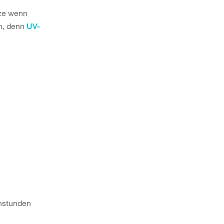
tze wenn
n, denn
UV-
enstunden