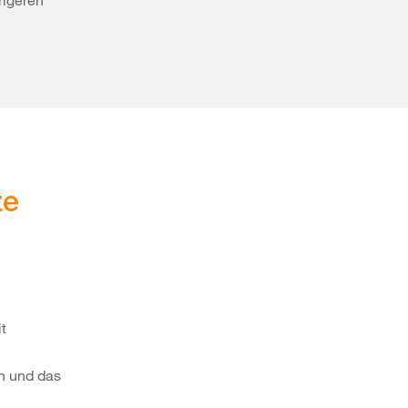
rigeren
ze
t
n und das