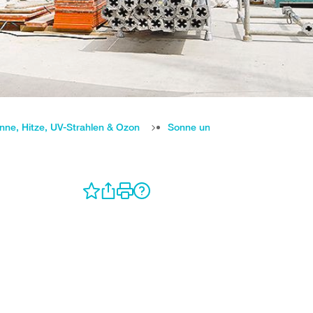
nne, Hitze, UV-Strahlen & Ozon
Sonne und Hitze
Hitze bei