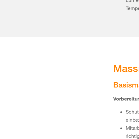
Luftf
Tempe
Mass
Basism
Vorbereit
Schut
einbe
Mitar
richti