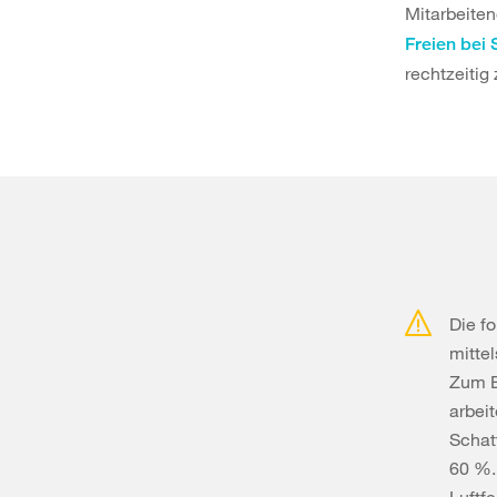
Mitarbeiten
Freien bei 
rechtzeiti
Die f
mitte
Zum B
arbei
Schat
60 %.