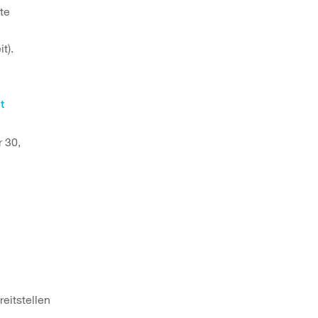
te
t).
t
 30,
eitstellen