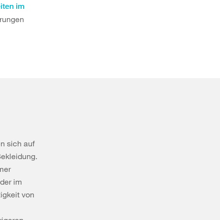
iten im
hrungen
n sich auf
Bekleidung.
mer
 der im
igkeit von