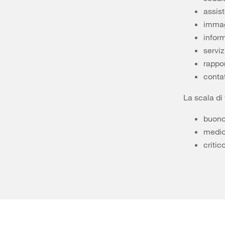
assis
immag
infor
serviz
rappor
conta
La scala di
buono
medio
critic