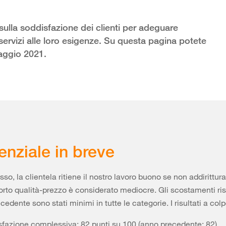
lla soddisfazione dei clienti per adeguare
servizi alle loro esigenze. Su questa pagina potete
ndaggio 2021.
enziale in breve
o, la clientela ritiene il nostro lavoro buono se non addirittura
porto qualità-prezzo è considerato mediocre. Gli scostamenti ri
cedente sono stati minimi in tutte le categorie. I risultati a col
sfazione complessiva: 82 punti su 100 (anno precedente: 82)