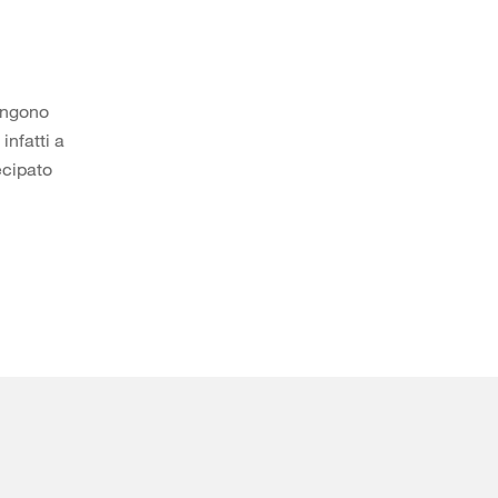
engono
 infatti a
ecipato