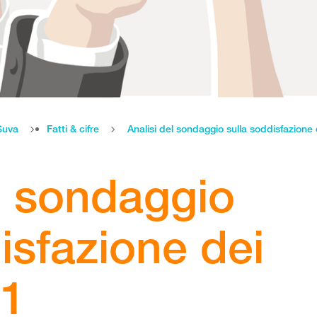
Suva
Fatti & cifre
Analisi del sondaggio sulla soddisfazione 
el sondaggio
isfazione dei
21