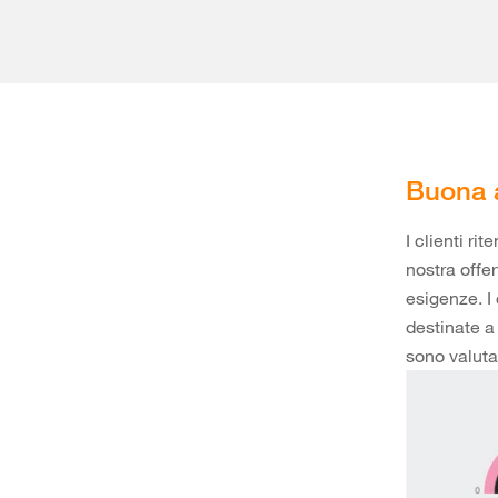
Buona a
I clienti ri
nostra offer
esigenze. I 
destinate a 
sono valuta