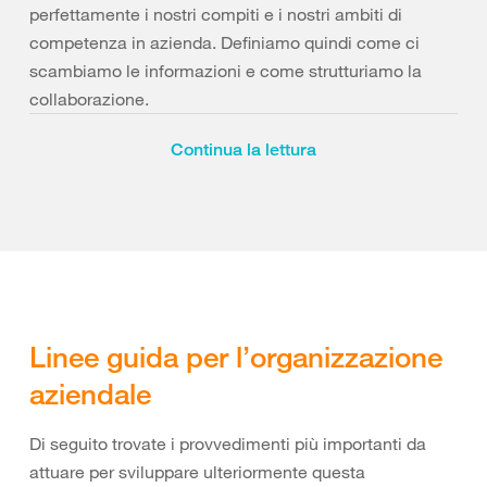
perfettamente i nostri compiti e i nostri ambiti di
competenza in azienda. Definiamo quindi come ci
scambiamo le informazioni e come strutturiamo la
collaborazione.
Un sistema di gestione della sicurezza e della salute,
Continua la lettura
ad esempio, garantisce che questi aspetti ricevano la
giusta attenzione nell’ambito dell’organizzazione
aziendale. In questo modo diventa possibile attuare
una conduzione chiara e trasparente e si creano i
presupposti per integrare gli aspetti della sicurezza e
della salute nella pianificazione dei lavori e gestirli
attivamente. L’organizzazione aziendale della
Linee guida per l’organizzazione
prevenzione rappresenta quindi la vera base della
aziendale
cultura della prevenzione.
Di seguito trovate i provvedimenti più importanti da
attuare per sviluppare ulteriormente questa