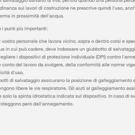
 di salvataggio salvano la vita, perfino quando una persona perde
dinanza sui lavori di costruzione ne prescrive quindi l'uso, anch
ferma in prossimità dell'acqua.
i punti più importanti:
il vostro personale che lavora vicino, sopra o dentro corsi e spe
ua in cui può cadere, deve indossare un giubbotto di salvataggi
egliere i dispositivi di protezione individuale (DPI) contro l'a
 conto del lavoro da svolgere, della conformità alle norme vigen
icità d'uso.
botti di salvataggio assicurano la posizione di galleggiamento 
gono libere le vie respiratorie. Gli aiuti al galleggiamento as
 solo la spinta idrostatica indicata sul dispositivo. In caso di 
roteggono però dall'annegamento.