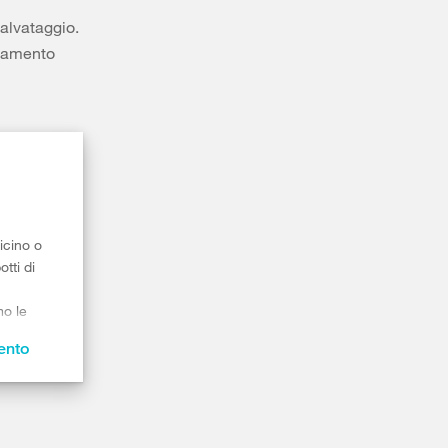
salvataggio.
egamento
vicino o
tti di
mo le
ento