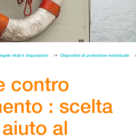
egole vitali e disposizioni
Dispositivi di protezione individuale
e contro
ento : scelta
 aiuto al