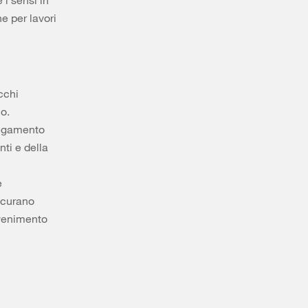
 i sensi in
e per lavori
cchi
o.
nnegamento
ti e della
e
sicurano
svenimento