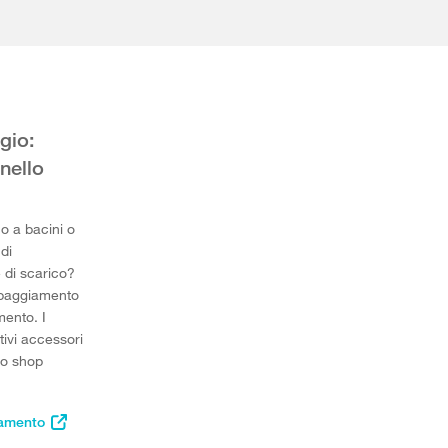
gio:
 nello
no a bacini o
di
e di scarico?
ipaggiamento
mento. I
ativi accessori
lo shop
gamento