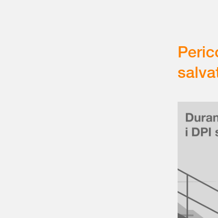
Peric
salva