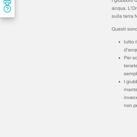
I giubbotti
acqua. L’Or
sulla terra 
Questi sono 
tutto 
d’acq
Per sc
tenete
sempl
I giub
manten
invece
non p