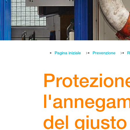
Pagina iniziale
Prevenzione
R
Protezion
l'annegam
del giusto