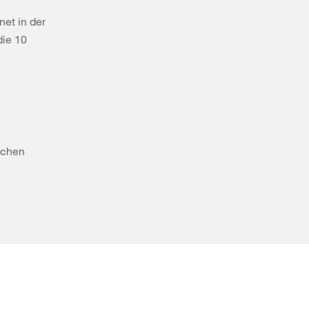
net in der
die 10
schen