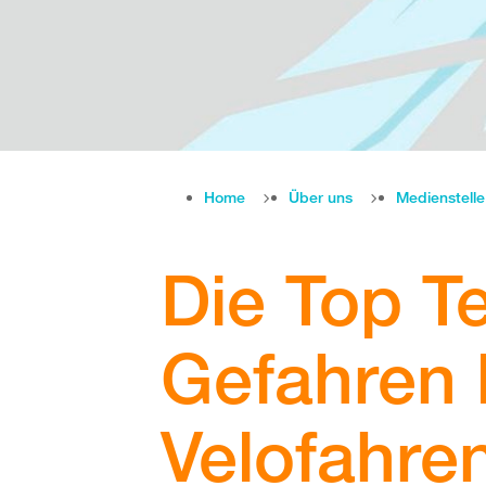
Home
Über uns
Medienstell
Die Top T
Gefahren
Velofahre