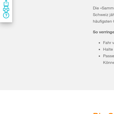
Die «Sammel
Schweiz jäh
häufigsten 
So verringe
Fahr 
Halte
Passe
Könne