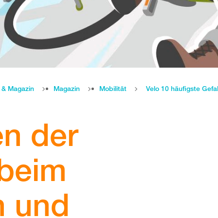
e & Magazin
Magazin
Mobilität
Velo 10 häufigste Gef
en der
 beim
n und