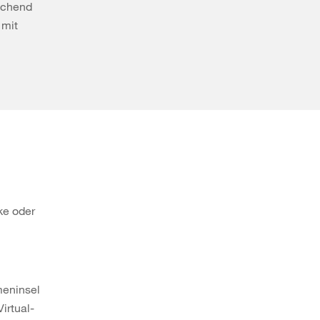
rechend
 mit
ke oder
meninsel
irtual-