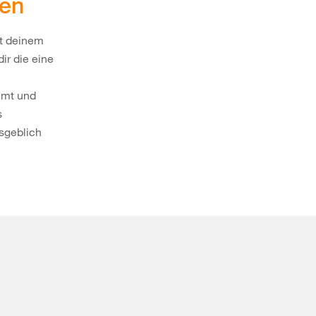
ren
it deinem
ir die eine
mmt und
s
sgeblich