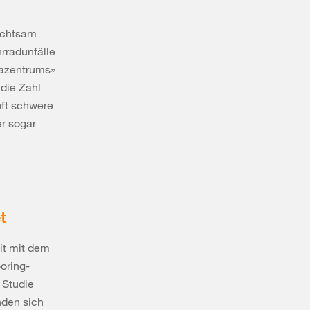
achtsam
rradunfälle
mazentrums»
 die Zahl
oft schwere
r sogar
t
it mit dem
oring-
 Studie
nden sich