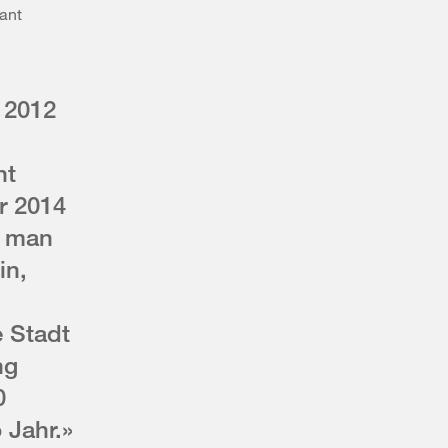
ant
 2012
ht
r 2014
t man
in,
e Stadt
ng
0
 Jahr.»