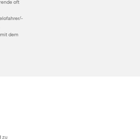
rende oft
lofahrer/-
.
r mit dem
d zu