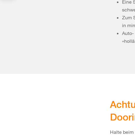
Eine 
schwe
Zum S
in mi
Auto-
«holl
Achtu
Door
Halte beim 